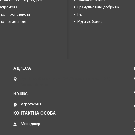
капронова
Гранульовані добрива
поліпропіленові
Гелі
поліетиленові
Рідкі добрива
вул. Преображенська 15б (Радянської армії 15б ),
Маяки, Україна
Агротерем
Менеджер