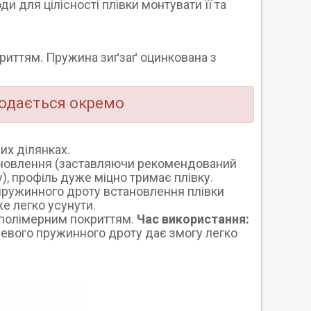
ди для цілісності плівки монтувати її та
криттям. Пружина зиґзаґ оцинкована з
продається окремо
их ділянках.
ановлення (заставляючи рекомендований
), профіль дуже міцно тримає плівку.
ружинного дроту встановлення плівки
е легко усунути.
з полімерним покриттям.
Час використання:
шевого пружинного дроту дає змогу легко