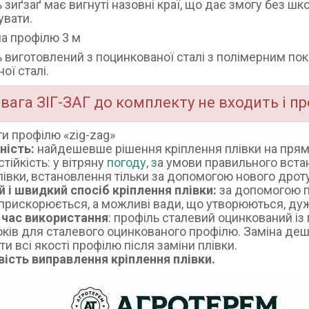
 зиґзаґ має вигнуті назовні краї, що дає змогу без шко
вати.
а профілю 3 м
 виготовлений з поцинкованої сталі з полімерним по
ої сталі.
вага ЗІГ-ЗАГ до комплекту не входить і 
и профілю «zig-zag»
ність:
найдешевше рішення кріплення плівки на прям
тійкість: у вітряну
погоду, з
а умови правильного вст
лівки, встановлення тільки за допомогою нового дроту
 і швидкий спосіб кріплення плівки:
за допомогою п
прискорюється, а можливі вади, що утворюються, дуж
 час використання
: профіль сталевий оцинкований і
оків для сталевого оцинкованого профілю. Заміна де
ти всі якості профілю після заміни плівки.
ість виправлення кріплення плівки.