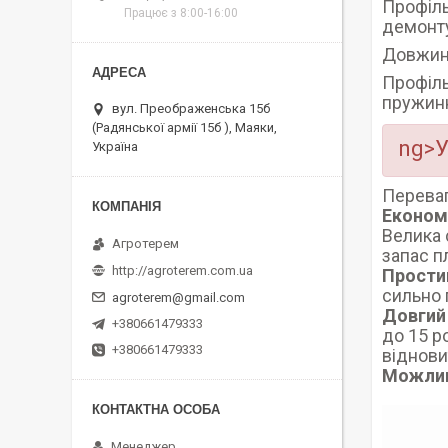
Профіль
Працює з 8:00-16:00
демонту
Довжин
Профіль
пружинн
вул. Преображенська 15б
(Радянської армії 15б ), Маяки,
ng>У
Україна
Переваг
Економ
Велика с
Агротерем
запас п
http://agroterem.com.ua
Простий
сильно 
agroterem@gmail.com
Довгий
+380661479333
до 15 р
+380661479333
віднови
Можлив
Менеджер