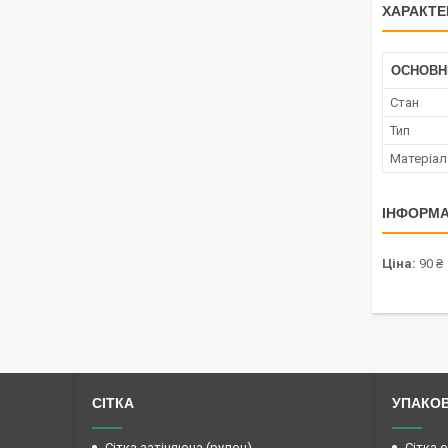
ХАРАКТЕ
ОСНОВН
Стан
Тип
Матеріал
ІНФОРМА
Ціна:
90 ₴
СІТКА
УПАКО
Сітка затіняюча (рулон)
Сітка 