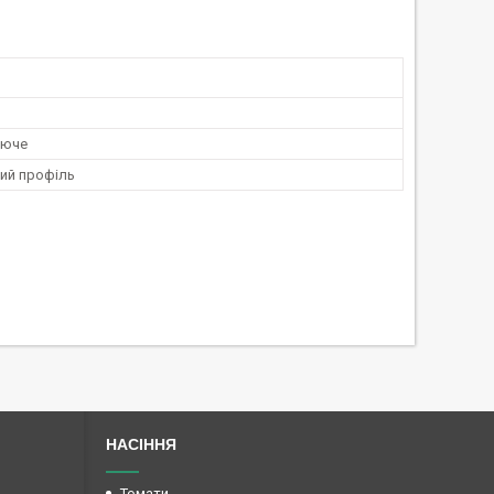
уюче
ий профіль
НАСІННЯ
Томати