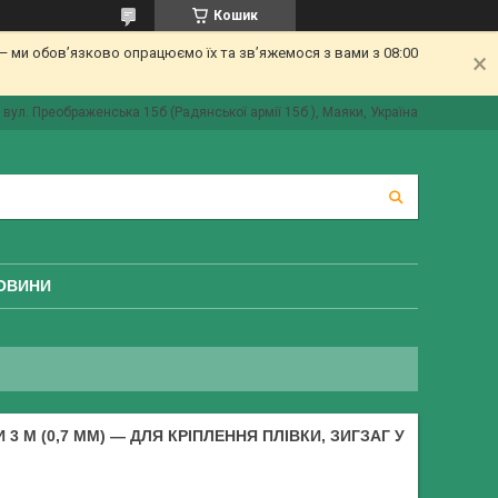
Кошик
 ми обов’язково опрацюємо їх та зв’яжемося з вами з 08:00
вул. Преображенська 15б (Радянської армії 15б ), Маяки, Україна
ОВИНИ
3 М (0,7 ММ) — ДЛЯ КРІПЛЕННЯ ПЛІВКИ, ЗИГЗАГ У