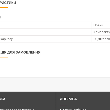
РИСТИКИ
І
Новий
Комплект
 каркасу
Оцинкован
ЦІЯ ДЛЯ ЗАМОВЛЕННЯ
ВКА
ДОБРИВА
овочева опт та роздріб
Сипучі добрива