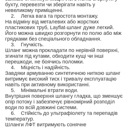
бухту, перевезти чи зберігати навіть у
невеликому приміщенні.
2. Легка вага та простота монтажу.
На відміну від металевих або жорстких
пластикових труб, Layflat-шланг дуже легкий.
Його можна швидко розгорнути по полю або між
грядками без спеціального обладнання.
3. Гнучкість.
Шланг можна прокладати по нерівній поверхні,
згинати під кутами, обходити кущі чи інші
перешкоди, не боячись поломки.
4. Міцність і надійність.
Завдяки армуванню синтетичною ниткою шланг
витримує високий тиск і тривалу експлуатацію
навіть при активному використанні.
5. Мінімальні втрати води.
Внутрішня поверхня шлангу гладка, що зменшує
опір потоку і забезпечує рівномірний розподіл
води по всій довжині системи.
6. Стійкість до ультрафіолету та перепадів
температур.
Шланги ЛФТ витримують сонячне