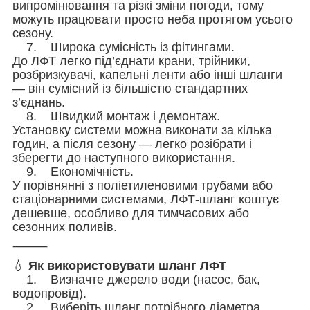
випромінювання та різкі зміни погоди, тому
можуть працювати просто неба протягом усього
сезону.
7. Широка сумісність із фітингами.
До ЛФТ легко під’єднати крани, трійники,
розбризкувачі, капельні ленти або інші шланги
— він сумісний із більшістю стандартних
з’єднань.
8. Швидкий монтаж і демонтаж.
Установку системи можна виконати за кілька
годин, а після сезону — легко розібрати і
зберегти до наступного використання.
9. Економічність.
У порівнянні з поліетиленовими трубами або
стаціонарними системами, ЛФТ-шланг коштує
дешевше, особливо для тимчасових або
сезонних поливів.
⸻
💧
Як використовувати шланг ЛФТ
1. Визначте джерело води (насос, бак,
водопровід).
2. Виберіть шланг потрібного діаметра