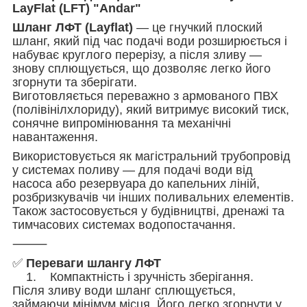
LayFlat (LFT) "Andar"
Шланг ЛФТ (Layflat)
— це гнучкий плоский
шланг, який під час подачі води розширюється і
набуває круглого перерізу, а після зливу —
знову сплющується, що дозволяє легко його
згорнути та зберігати.
Виготовляється переважно з армованого ПВХ
(полівінілхлориду), який витримує високий тиск,
сонячне випромінювання та механічні
навантаження.
Використовується як магістральний трубопровід
у системах поливу — для подачі води від
насоса або резервуара до капельних ліній,
розбризкувачів чи інших поливальних елементів.
Також застосовується у будівництві, дренажі та
тимчасових системах водопостачання.
⸻
✅
Переваги шлангу ЛФТ
1. Компактність і зручність зберігання.
Після зливу води шланг сплющується,
займаючи мінімум місця. Його легко згорнути у