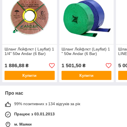
Шланг Лєйфлєт ( Layflat) 1
Шланг Лєйфлєт (Layflat) 1
Шлан
1/4" 50м Andar (6 Bar)
" 50м Andar (6 Bar)
LINE
1 886,88
1 501,50
5 0
₴
₴
Купити
Купити
Про нас
99% позитивних з 134 відгуків за рік
Працює з 03.01.2013
м. Маяки