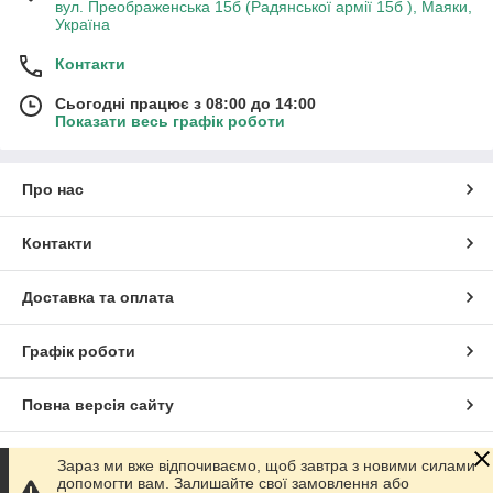
вул. Преображенська 15б (Радянської армії 15б ), Маяки,
Україна
Контакти
Сьогодні працює з 08:00 до 14:00
Показати весь графік роботи
Про нас
Контакти
Доставка та оплата
Графік роботи
Повна версія сайту
Сайт створено на маркетплейсі
Prom.ua
Зараз ми вже відпочиваємо, щоб завтра з новими силами
допомогти вам. Залишайте свої замовлення або