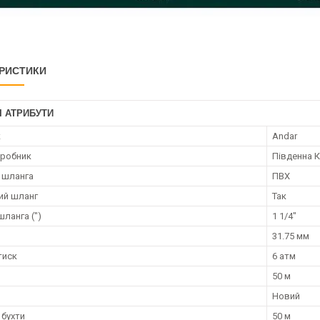
РИСТИКИ
І АТРИБУТИ
к
Andar
иробник
Південна 
 шланга
ПВХ
ий шланг
Так
ланга (")
1 1/4"
31.75 мм
тиск
6 атм
50 м
Новий
бухти
50 м