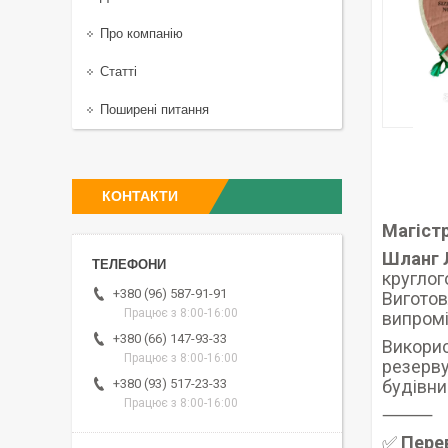
Про компанію
Статті
Поширені питання
КОНТАКТИ
Магістр
Шланг Л
круглог
+380 (96) 587-91-91
Виготов
Працює з 8:00-16:00
випромі
+380 (66) 147-93-33
Викорис
Працює з 8:00-16:00
резерву
будівни
+380 (93) 517-23-33
Працює з 8:00-16:00
⸻
✅
Пере