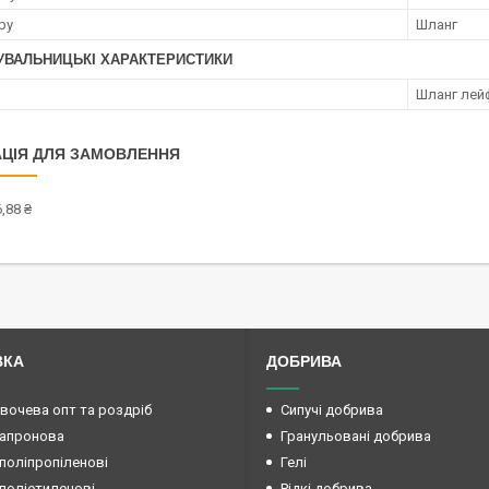
ру
Шланг
УВАЛЬНИЦЬКІ ХАРАКТЕРИСТИКИ
Шланг лей
ЦІЯ ДЛЯ ЗАМОВЛЕННЯ
,88 ₴
ВКА
ДОБРИВА
овочева опт та роздріб
Сипучі добрива
капронова
Гранульовані добрива
поліпропіленові
Гелі
поліетиленові
Рідкі добрива