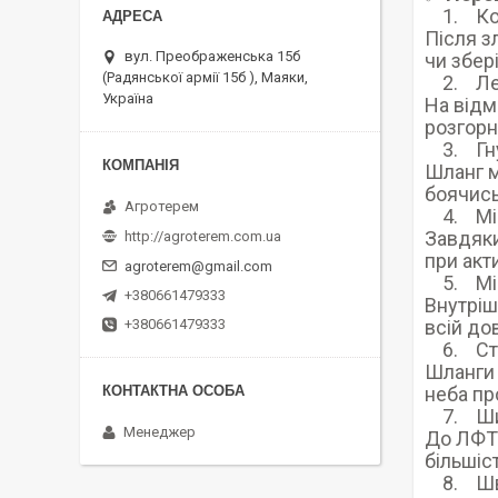
1. Комп
Після з
вул. Преображенська 15б
чи збер
(Радянської армії 15б ), Маяки,
2. Легк
Україна
На відм
розгорн
3. Гну
Шланг м
боячись
Агротерем
4. Міцн
Завдяки
http://agroterem.com.ua
при акт
agroterem@gmail.com
5. Міні
+380661479333
Внутріш
всій до
+380661479333
6. Стій
Шланги 
неба пр
7. Широ
Менеджер
До ЛФТ 
більшіс
8. Шви