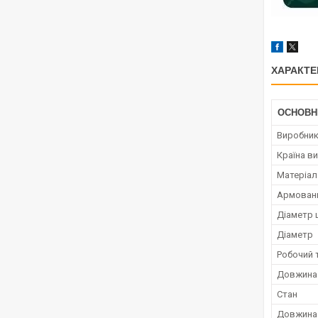
ХАРАКТЕ
ОСНОВН
Виробни
Країна в
Матеріал
Армован
Діаметр ш
Діаметр
Робочий 
Довжина
Стан
Довжина 