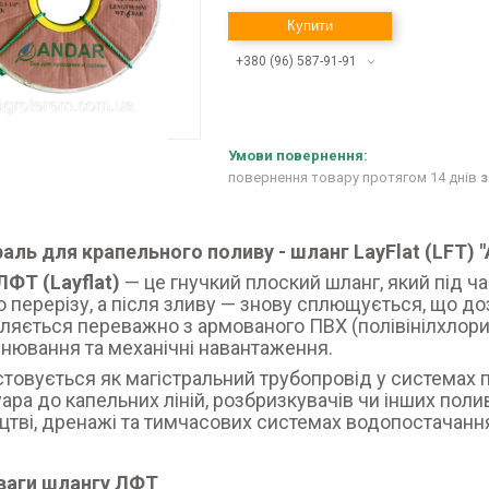
Купити
+380 (96) 587-91-91
повернення товару протягом 14 днів
з
аль для крапельного поливу - шланг LayFlat (LFT) "
ФТ (Layflat)
— це гнучкий плоский шланг, який під ч
о перерізу, а після зливу — знову сплющується, що доз
ляється переважно з армованого ПВХ (полівінілхлори
нювання та механічні навантаження.
товується як магістральний трубопровід у системах п
ара до капельних ліній, розбризкувачів чи інших пол
цтві, дренажі та тимчасових системах водопостачанн
ваги шлангу ЛФТ