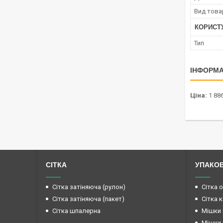
Вид това
КОРИСТ
Тип
ІНФОРМА
Ціна:
1 886
СІТКА
УПАКО
Сітка затіняюча (рулон)
Сітка 
Сітка затіняюча (пакет)
Сітка 
Сітка шпалерна
Мішки 
Мішки 