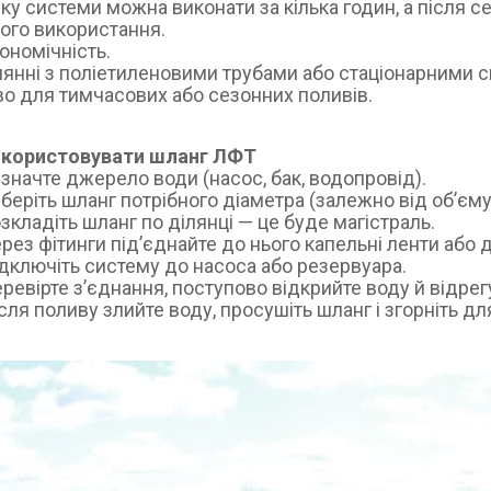
ку системи можна виконати за кілька годин, а після се
ого використання.
номічність.
нянні з поліетиленовими трубами або стаціонарними
о для тимчасових або сезонних поливів.
икористовувати шланг ЛФТ
ачте джерело води (насос, бак, водопровід).
ріть шланг потрібного діаметра (залежно від об’єму п
ладіть шланг по ділянці — це буде магістраль.
з фітинги під’єднайте до нього капельні ленти або д
лючіть систему до насоса або резервуара.
вірте з’єднання, поступово відкрийте воду й відрег
я поливу злийте воду, просушіть шланг і згорніть для