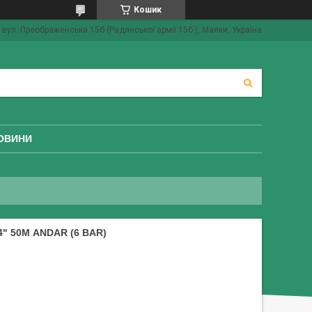
Кошик
вул. Преображенська 15б (Радянської армії 15б ), Маяки, Україна
ОВИНИ
4" 50М ANDAR (6 BAR)