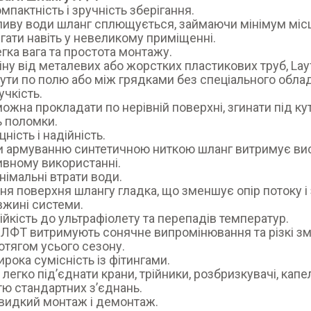
актність і зручність зберігання.
ливу води шланг сплющується, займаючи мінімум місця
ігати навіть у невеликому приміщенні.
а вага та простота монтажу.
іну від металевих або жорстких пластикових труб, La
ути по полю або між грядками без спеціального обла
чкість.
ожна прокладати по нерівній поверхні, згинати під ку
 поломки.
ість і надійність.
 армуванню синтетичною ниткою шланг витримує висок
ивному використанні.
мальні втрати води.
ня поверхня шлангу гладка, що зменшує опір потоку і
вжині системи.
кість до ультрафіолету та перепадів температур.
ЛФТ витримують сонячне випромінювання та різкі зм
отягом усього сезону.
ка сумісність із фітингами.
легко під’єднати крани, трійники, розбризкувачі, капел
тю стандартних з’єднань.
дкий монтаж і демонтаж.