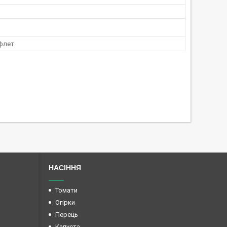
флет
НАСІННЯ
Томати
Огірки
Перець
Капуста