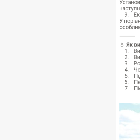
Установ
наступн
9. Еко
У порів
особлив
⸻
💧
Як в
1. Визн
2. Вибе
3. Розк
4. Чере
5. Підк
6. Пере
7. Післ