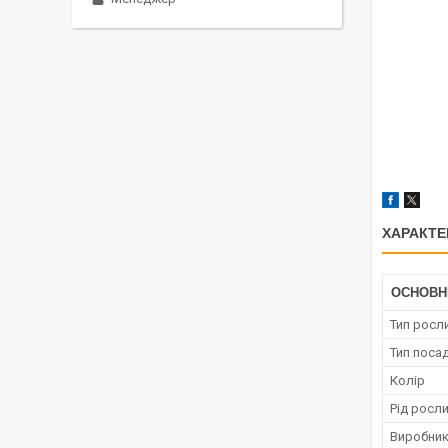
ХАРАКТЕ
ОСНОВН
Тип росл
Тип поса
Колір
Рід росл
Виробни