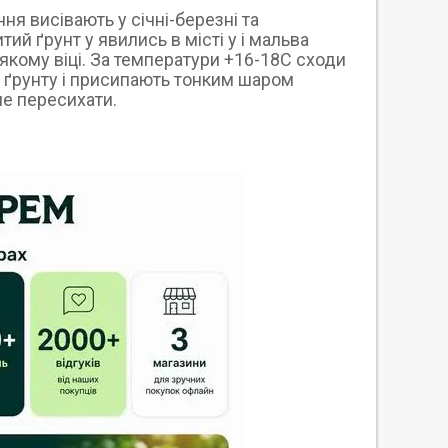
ня висівають у січні-березні та
й ґрунт у явились в місті у і мальва
якому віці. За температури +16-18С сходи
ю ґрунту і присипають тонким шаром
не пересихати.