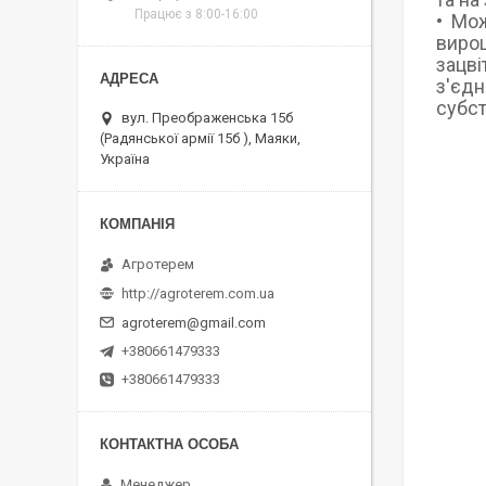
Працює з 8:00-16:00
Мож
вирощ
зацві
з'єдн
субст
вул. Преображенська 15б
(Радянської армії 15б ), Маяки,
Україна
Агротерем
http://agroterem.com.ua
agroterem@gmail.com
+380661479333
+380661479333
Менеджер