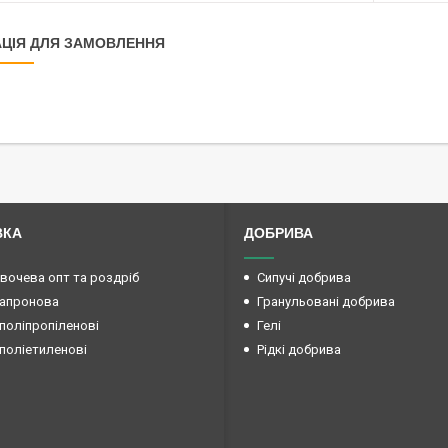
ЦІЯ ДЛЯ ЗАМОВЛЕННЯ
ВКА
ДОБРИВА
овочева опт та роздріб
Сипучі добрива
капронова
Гранульовані добрива
поліпропіленові
Гелі
поліетиленові
Рідкі добрива