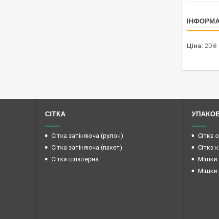
ІНФОРМА
Ціна:
20 ₴
СІТКА
УПАКО
Сітка затіняюча (рулон)
Сітка 
Сітка затіняюча (пакет)
Сітка 
Сітка шпалерна
Мішки 
Мішки 