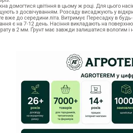
на домогтися цвітіння в цьому ж році. Для цього насін
ують з досвічуванням. Розсаду висаджують у відкрити
те вже до середини літа. Витримує Пересадку в будь-
ання є на 7-12 день. Насіння викладають на поверхн
рату в 2 мм. Ґрунт має завжди залишатися вологим і 