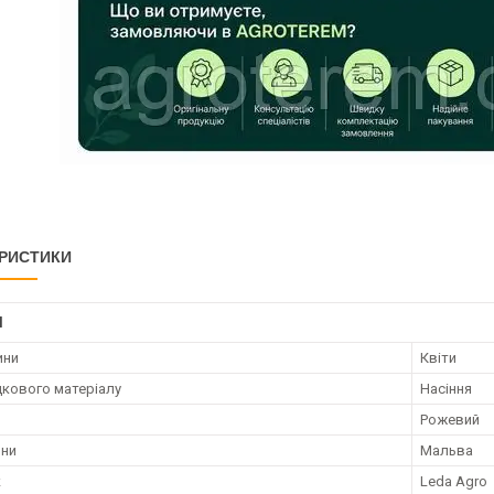
РИСТИКИ
І
ини
Квіти
дкового матеріалу
Насіння
Рожевий
ини
Мальва
к
Leda Agro