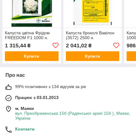
Капуста цвітна Фрідом
Капуста броколі Вавілон
Капу
FREEDOM F1 1000 н.
(3572) 2500 н.
100
1 315,44
2 041,02
986
₴
₴
Купити
Купити
Про нас
99% позитивних з 134 відгуків за рік
Працює з 03.01.2013
м. Маяки
вул. Преображенська 15б (Радянської армії 15б ), Маяки,
Україна
Контакти