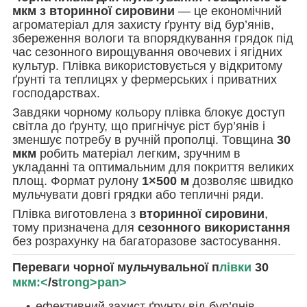
мкм з вторинної сировини
— це економічний
агроматеріал для захисту ґрунту від бур’янів,
збереження вологи та впорядкування грядок під
час сезонного вирощування овочевих і ягідних
культур. Плівка використовується у відкритому
ґрунті та теплицях у фермерських і приватних
господарствах.
Завдяки чорному кольору плівка блокує доступ
світла до ґрунту, що пригнічує ріст бур’янів і
зменшує потребу в ручній прополці. Товщина
30
мкм
робить матеріал легким, зручним в
укладанні та оптимальним для покриття великих
площ. Формат рулону
1×500 м
дозволяє швидко
мульчувати довгі грядки або тепличні ряди.
Плівка виготовлена з
вторинної сировини
,
тому призначена для
сезонного використання
без розрахунку на багаторазове застосування.
Переваги чорної мульчувальної п
лівки
30
мкм:<
/s
trong>pan>
ефективний захист ґрунту від бур’янів