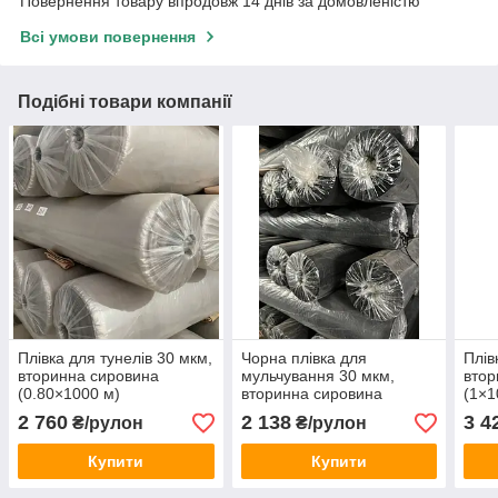
Повернення товару впродовж 14 днів за домовленістю
Всі умови повернення
Подібні товари компанії
Плівка для тунелів 30 мкм,
Чорна плівка для
Плів
вторинна сировина
мульчування 30 мкм,
втор
(0.80×1000 м)
вторинна сировина
(1×1
(1,2×500 м)
2 760
2 138
3 4
₴/рулон
₴/рулон
Купити
Купити