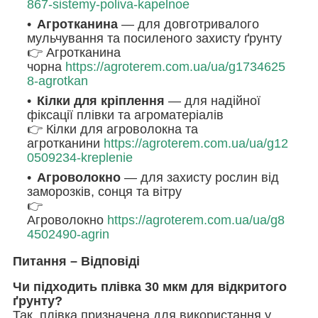
867-sistemy-poliva-kapelnoe
Агротканина
— для довготривалого
мульчування та посиленого захисту ґрунту
👉 Агротканина
чорна
https://agroterem.com.ua/ua/g1734625
8-agrotkan
Кілки для кріплення
— для надійної
фіксації плівки та агроматеріалів
👉 Кілки для агроволокна та
агротканини
https://agroterem.com.ua/ua/g12
0509234-kreplenie
Агроволокно
— для захисту рослин від
заморозків, сонця та вітру
👉
Агроволокно
https://agroterem.com.ua/ua/g8
4502490-agrin
Питання – Відповіді
Чи підходить плівка 30 мкм для відкритого
ґрунту?
Так, плівка призначена для використання у