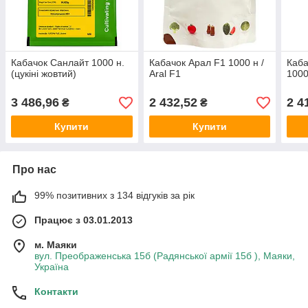
Кабачок Санлайт 1000 н.
Кабачок Арал F1 1000 н /
Каба
(цукіні жовтий)
Aral F1
1000
3 486,96
2 432,52
2 4
₴
₴
Купити
Купити
Про нас
99% позитивних з 134 відгуків за рік
Працює з 03.01.2013
м. Маяки
вул. Преображенська 15б (Радянської армії 15б ), Маяки,
Україна
Контакти