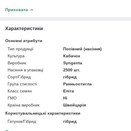
Приховати
Характеристики
Основні атрибути
Тип продукції
Посівний (насіння)
Культура
Кабачок
Виробник
Syngenta
Насіння в упаковці
2500 шт.
Сорт/Гібрид
гібрид
Група стиглості
Ранньостигла
Класс семян
Еліта
ГМО
Ні
Країна виробник
Швейцарія
Користувальницькі характеристики
Ґатунок/Гібрид
гібрид