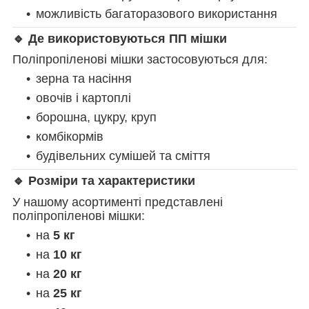
можливість багаторазового використання
🔹 Де використовуються ПП мішки
Поліпропіленові мішки застосовуються для:
зерна та насіння
овочів і картоплі
борошна, цукру, круп
комбікормів
будівельних сумішей та сміття
🔹 Розміри та характеристики
У нашому асортименті представлені
поліпропіленові мішки:
на
5 кг
на
10 кг
на
20 кг
на
25 кг