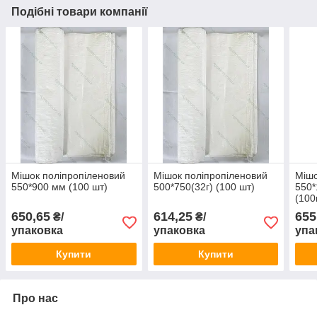
Подібні товари компанії
Мішок поліпропіленовий
Мішок поліпропіленовий
Мішо
550*900 мм (100 шт)
500*750(32г) (100 шт)
550*
(100
650,65
614,25
655
₴/
₴/
упаковка
упаковка
упа
Купити
Купити
Про нас