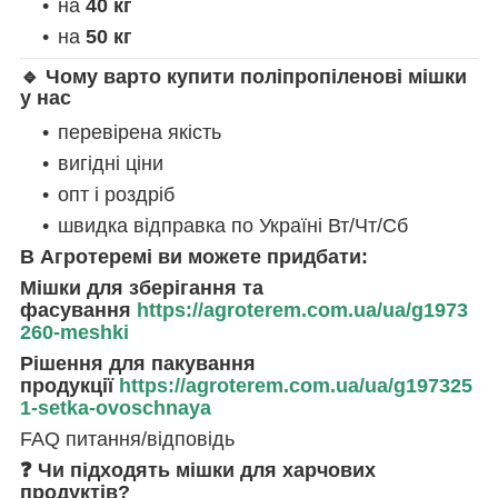
на
40 кг
на
50 кг
🔹 Чому варто купити поліпропіленові мішки
у нас
перевірена якість
вигідні ціни
опт і роздріб
швидка відправка по Україні Вт/Чт/Сб
В Агротеремі ви можете придбати:
Мішки для зберігання та
фасування
https://agroterem.com.ua/ua/g1973
260-meshki
Рішення для пакування
продукції
https://agroterem.com.ua/ua/g197325
1-setka-ovoschnaya
FAQ питання/відповідь
❓ Чи підходять мішки для харчових
продуктів?