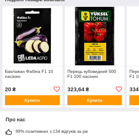
Баклажан Фабіна F1 10
Перець кубовидний 500
Пере
насінин
F1 100 насінин
F1 1
20
323,64
334
₴
₴
Купити
Купити
Про нас
99% позитивних з 134 відгуків за рік