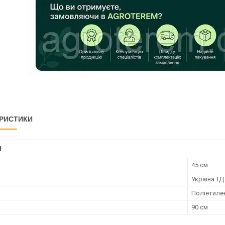
РИСТИКИ
І
45 см
к
Україна ТД
Поліетиле
90 см