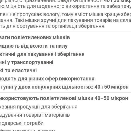
ії різного призначення. Завдяки щільності
40 і 50 мік
ю міцність для щоденного використання та забезпечую
лен не пропускає вологу, тому вміст мішка краще збер
ння. Такі мішки зручні для пакування товарів на складі
ть для сортування та організації зберігання.
ваги поліетиленових мішків
ищають від вологи та пилу
ктичні для пакування і зберігання
чні у транспортуванні
кі та еластичні
ходять для різних сфер використання
тупні у двох популярних щільностях: 40 і 50 мікрон
використовують поліетиленові мішки 40–50 мікрон
ування продукції для зберігання
адування товарів і матеріалів
подарські потреби