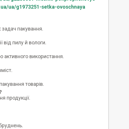
m.ua/ua/g1973251-setka-ovoschnaya
х задач пакування.
 від пилу й вологи.
бо активного використання.
вміст.
пакування товарів.
?
ня продукції.
абруднень.