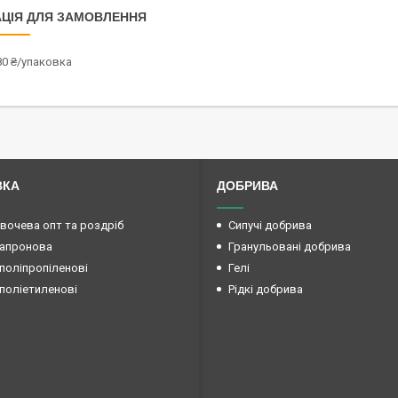
ЦІЯ ДЛЯ ЗАМОВЛЕННЯ
80 ₴/упаковка
ВКА
ДОБРИВА
овочева опт та роздріб
Сипучі добрива
капронова
Гранульовані добрива
поліпропіленові
Гелі
поліетиленові
Рідкі добрива