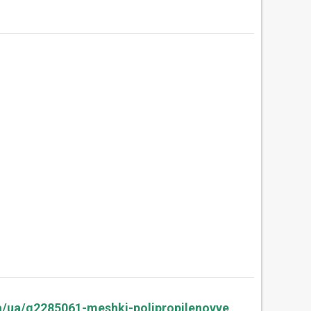
a/ua/g2285061-meshki-polipropilenovye