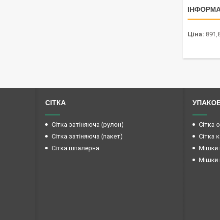
ІНФОРМА
Ціна:
891,
СІТКА
УПАКО
Сітка затіняюча (рулон)
Сітка 
Сітка затіняюча (пакет)
Сітка 
Сітка шпалерна
Мішки 
Мішки 