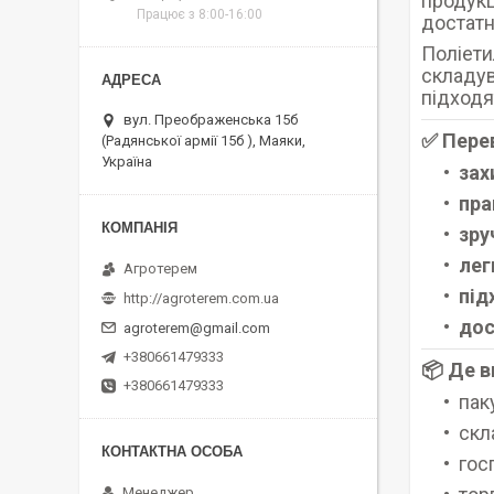
продукц
Працює з 8:00-16:00
достатн
Поліети
складува
підходя
вул. Преображенська 15б
✅ Пере
(Радянської армії 15б ), Маяки,
Україна
зах
пра
зру
лег
Агротерем
під
http://agroterem.com.ua
дос
agroterem@gmail.com
+380661479333
📦 Де 
+380661479333
пак
скл
гос
Менеджер