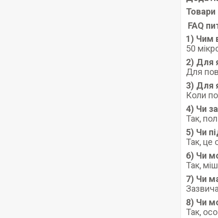
Товари 
FAQ пи
1) Чим 
50 мікр
2) Для 
Для пов
3) Для 
Коли по
4) Чи з
Так, по
5) Чи п
Так, це
6) Чи 
Так, мі
7) Чи м
Зазвичай
8) Чи м
Так, ос