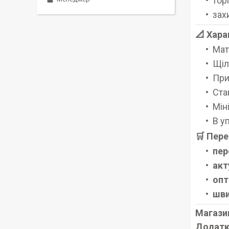
тор
зах
📐 Хара
Мат
Щіл
При
Ста
Мін
В у
🛒 Пере
пер
акт
опт
шви
Магази
Додатк