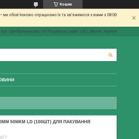
Кошик
 ми обов’язково опрацюємо їх та зв’яжемося з вами з 08:00
вул. Преображенська 15б (Радянської армії 15б ), Маяки, Україна
ОВИНИ
0ММ 50МКМ LD (100ШТ) ДЛЯ ПАКУВАННЯ
6877