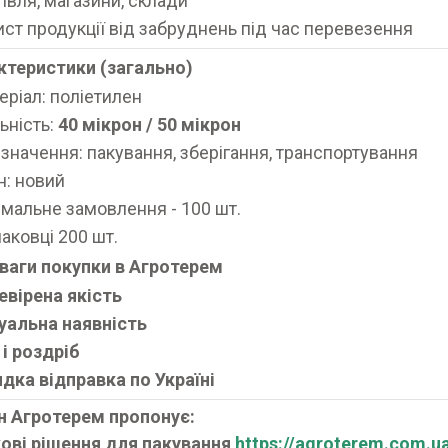
гівля, магазини, склади
ист продукції від забруднень під час перевезення
ктеристики (загально)
еріал: поліетилен
ьність:
40 мікрон / 50 мікрон
значення: пакування, зберігання, транспортування
н: новий
імальне замовлення - 100 шт.
паковці 200 шт.
ваги покупки в Агротерем
евірена якість
уальна наявність
 і роздріб
дка відправка по Україні
н Агротерем пропонує:
ові рішення для пакування
https://agroterem.com.u