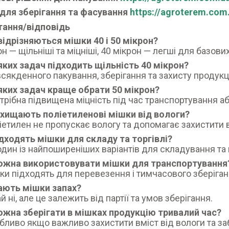
для зберігання та фасування
https://agroterem.co
тання/відповідь
відрізняються мішки 40 і 50 мікрон?
он — щільніші та міцніші, 40 мікрон — легші для базови
яких задач підходить щільність 40 мікрон?
сякденного пакування, зберігання та захисту продукції
яких задач краще обрати 50 мікрон?
трібна підвищена міцність під час транспортування а
ахищають поліетиленові мішки від вологи?
ліетилен не пропускає вологу та допомагає захистити 
ідходять мішки для складу та торгівлі?
 один із найпоширеніших варіантів для складування та 
можна використовувати мішки для транспортування
шки підходять для перевезення і тимчасового зберіган
ають мішки запах?
 ні, але це залежить від партії та умов зберігання.
ожна зберігати в мішках продукцію тривалий час?
обливо якщо важливо захистити вміст від вологи та з