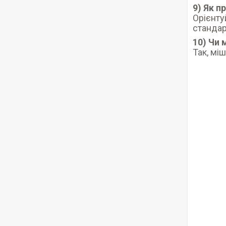
9) Як п
Орієнту
стандар
10) Чи
Так, мі