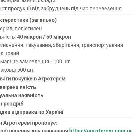
гівля, магазини, склади
ист продукції від забруднень під час перевезення
ктеристики (загально)
еріал: поліетилен
ьність:
40 мікрон / 50 мікрон
значення: пакування, зберігання, транспортування
н: новий
імальне замовлення - 100 шт.
паковці 500 шт.
ваги покупки в Агротерем
евірена якість
уальна наявність
 і роздріб
дка відправка по Україні
н Агротерем пропонує:
ові рішення для пакування
https://agroterem.com.u