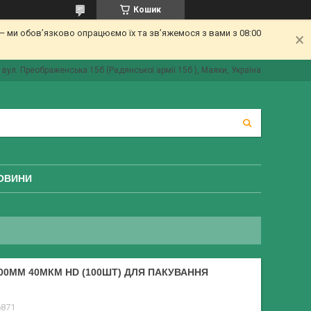
Кошик
 ми обов’язково опрацюємо їх та зв’яжемося з вами з 08:00
вул. Преображенська 15б (Радянської армії 15б ), Маяки, Україна
ОВИНИ
00ММ 40МКМ HD (100ШТ) ДЛЯ ПАКУВАННЯ
6871