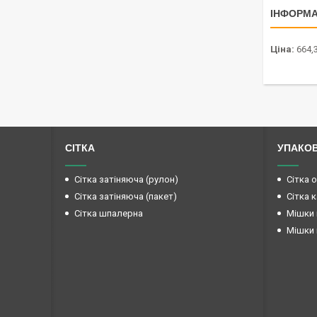
ІНФОРМА
Ціна:
664,
СІТКА
УПАКО
Сітка затіняюча (рулон)
Сітка 
Сітка затіняюча (пакет)
Сітка 
Сітка шпалерна
Мішки 
Мішки 