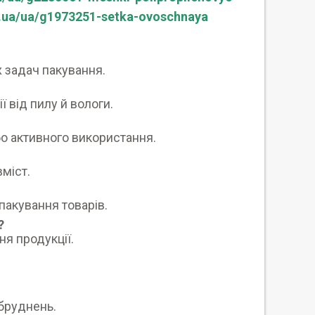
m.ua/ua/g1973251-setka-ovoschnaya
х задач пакування.
 від пилу й вологи.
бо активного використання.
вміст.
пакування товарів.
?
ня продукції.
абруднень.