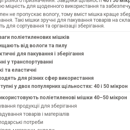
ії різного призначення. Завдяки щільності
40 і 50 мік
ю міцність для щоденного використання та забезпечую
лен не пропускає вологу, тому вміст мішка краще збер
ння. Такі мішки зручні для пакування товарів на складі
ть для сортування та організації зберігання.
ваги поліетиленових мішків
ищають від вологи та пилу
ктичні для пакування і зберігання
чні у транспортуванні
кі та еластичні
ходять для різних сфер використання
тупні у двох популярних щільностях: 40 і 50 мікрон
використовують поліетиленові мішки 40–50 мікрон
ування продукції для зберігання
адування товарів і матеріалів
подарські потреби