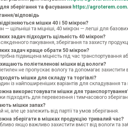
для зберігання та фасування
https://agroterem.co
тання/відповідь
відрізняються мішки 40 і 50 мікрон?
он — щільніші та міцніші, 40 мікрон — легші для базови
яких задач підходить щільність 40 мікрон?
сякденного пакування, зберігання та захисту продукції
яких задач краще обрати 50 мікрон?
трібна підвищена міцність під час транспортування а
ахищають поліетиленові мішки від вологи?
ліетилен не пропускає вологу та допомагає захистити 
ідходять мішки для складу та торгівлі?
 один із найпоширеніших варіантів для складування та 
можна використовувати мішки для транспортування
шки підходять для перевезення і тимчасового зберіган
ають мішки запах?
 ні, але це залежить від партії та умов зберігання.
ожна зберігати в мішках продукцію тривалий час?
обливо якщо важливо захистити вміст від вологи та з