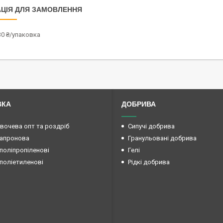
ЦІЯ ДЛЯ ЗАМОВЛЕННЯ
30 ₴/упаковка
ВКА
ДОБРИВА
овочева опт та роздріб
Сипучі добрива
капронова
Гранульовані добрива
поліпропіленові
Гелі
поліетиленові
Рідкі добрива