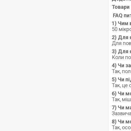
Товари 
FAQ пи
1) Чим 
50 мікр
2) Для 
Для пов
3) Для 
Коли по
4) Чи з
Так, по
5) Чи п
Так, це
6) Чи 
Так, мі
7) Чи м
Зазвичай
8) Чи м
Так, ос