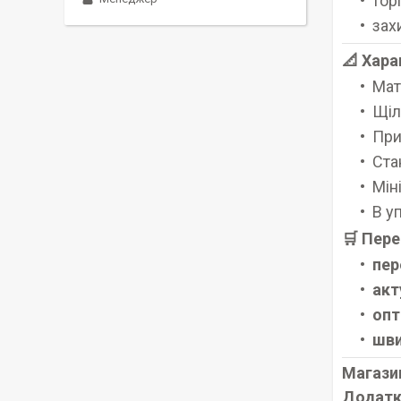
тор
зах
📐 Хара
Мат
Щіл
При
Ста
Мін
В у
🛒 Пере
пер
акт
опт
шви
Магази
Додатк