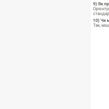
9) Як п
Орієнту
стандар
10) Чи
Так, мі