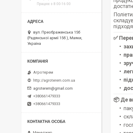
продукц
Працює з 8:00-16:00
достатн
Поліети
складува
підходя
вул. Преображенська 15б
✅ Пере
(Радянської армії 15б ), Маяки,
Україна
зах
пра
зру
лег
Агротерем
під
http://agroterem.com.ua
дос
agroterem@gmail.com
+380661479333
📦 Де 
+380661479333
пак
скл
гос
Менеджер