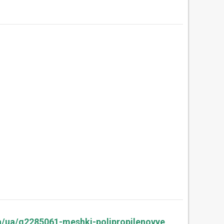
a/ua/g2285061-meshki-polipropilenovye