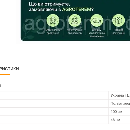
РИСТИКИ
І
к
Україна ТД
Поліетиле
100 см
46 см