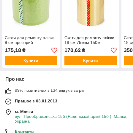
Скотч для ремонту плівки
Скотч для ремонту плівки
Скот
9 см прозорий
18 см 75мкм 150м
18 с
175,18
170,62
350
₴
₴
Купити
Купити
Про нас
99% позитивних з 134 відгуків за рік
Працює з 03.01.2013
м. Маяки
вул. Преображенська 15б (Радянської армії 15б ), Маяки,
Україна
Контакти