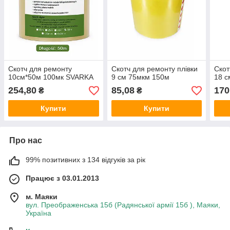
Скотч для ремонту
Скотч для ремонту плівки
Скот
10см*50м 100мк SVARKA
9 см 75мкм 150м
18 с
254,80
85,08
170
₴
₴
Купити
Купити
Про нас
99% позитивних з 134 відгуків за рік
Працює з 03.01.2013
м. Маяки
вул. Преображенська 15б (Радянської армії 15б ), Маяки,
Україна