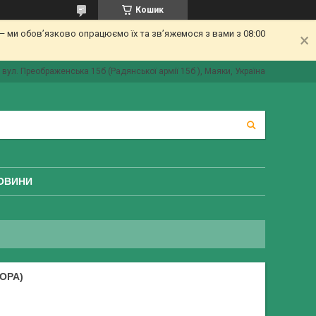
Кошик
 ми обов’язково опрацюємо їх та зв’яжемося з вами з 08:00
вул. Преображенська 15б (Радянської армії 15б ), Маяки, Україна
ОВИНИ
КОРА)