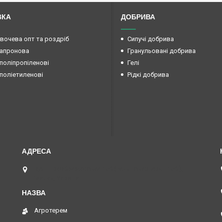
ВКА
ДОБРИВА
овочева опт та роздріб
Сипучі добрива
капронова
Гранульовані добрива
поліпропіленові
Гелі
поліетиленові
Рідкі добрива
вул. Преображенська 15б (Радянської армії 15б ),
Маяки, Україна
Агротерем