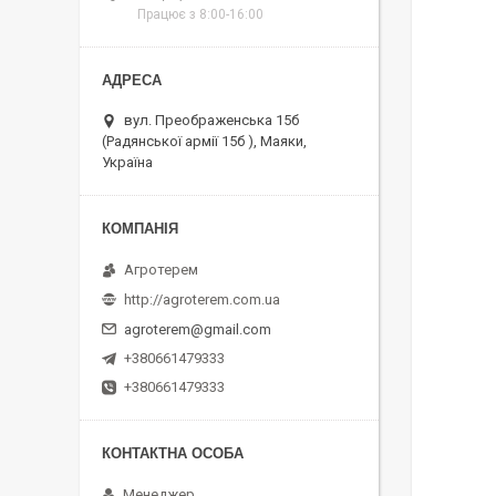
Працює з 8:00-16:00
вул. Преображенська 15б
(Радянської армії 15б ), Маяки,
Україна
Агротерем
http://agroterem.com.ua
agroterem@gmail.com
+380661479333
+380661479333
Менеджер