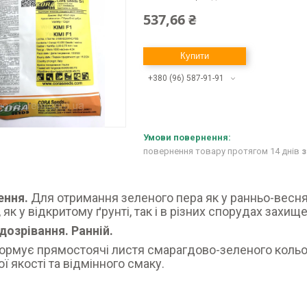
537,66 ₴
Купити
+380 (96) 587-91-91
повернення товару протягом 14 днів
з
ення.
Для отримання зеленого пера як у ранньо-весняни
 як у відкритому ґрунті, так і в різних спорудах захищ
дозрівання. Ранній.
рмує прямостоячі листя смарагдово-зеленого кольор
ої якості та відмінного смаку.