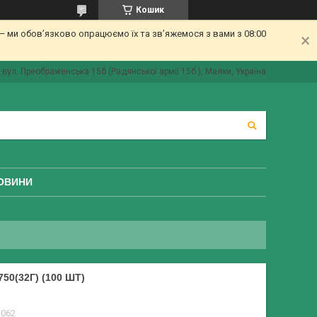
Кошик
 ми обов’язково опрацюємо їх та зв’яжемося з вами з 08:00
вул. Преображенська 15б (Радянської армії 15б ), Маяки, Україна
ОВИНИ
0(32Г) (100 ШТ)
1062