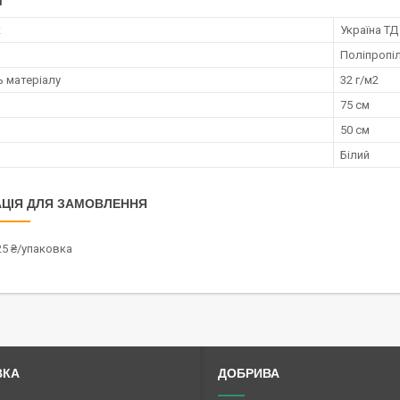
І
к
Україна ТД
Поліпропі
ь матеріалу
32 г/м2
75 см
50 см
Білий
ЦІЯ ДЛЯ ЗАМОВЛЕННЯ
25 ₴/упаковка
ВКА
ДОБРИВА