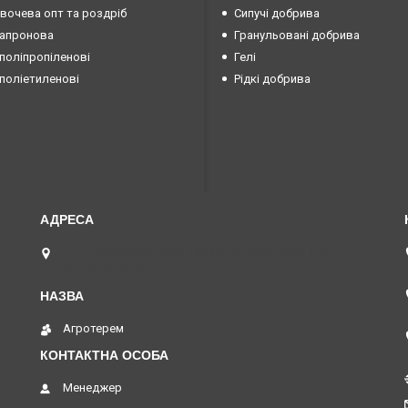
овочева опт та роздріб
Сипучі добрива
капронова
Гранульовані добрива
поліпропіленові
Гелі
поліетиленові
Рідкі добрива
вул. Преображенська 15б (Радянської армії 15б ),
Маяки, Україна
Агротерем
Менеджер