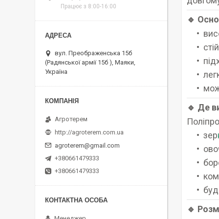
довгому
Працює з 8:00-16:00
🔹 Осно
вис
сті
вул. Преображенська 15б
під
(Радянської армії 15б ), Маяки,
Україна
лег
мож
🔹 Де 
Агротерем
Поліпро
http://agroterem.com.ua
зер
agroterem@gmail.com
овоч
+380661479333
бор
+380661479333
ком
буд
🔹 Розм
Менеджер