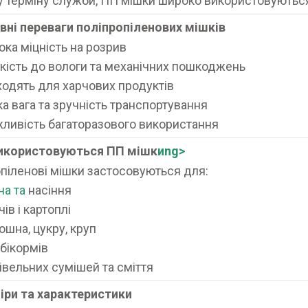
 терміну служби, ПП мішки широко використовуються в
вні переваги поліпропіленових мішків
ока міцність на розрив
йкість до вологи та механічних пошкоджень
ходять для харчових продуктів
ка вага та зручність транспортування
ливість багаторазового використання
використовуються ПП мішк
иng>
піленові мішки застосовуються для:
на та
насіння
ів і картоплі
ошна, цукру, круп
бікормів
івельних сумішей та сміття
іри та характеристики