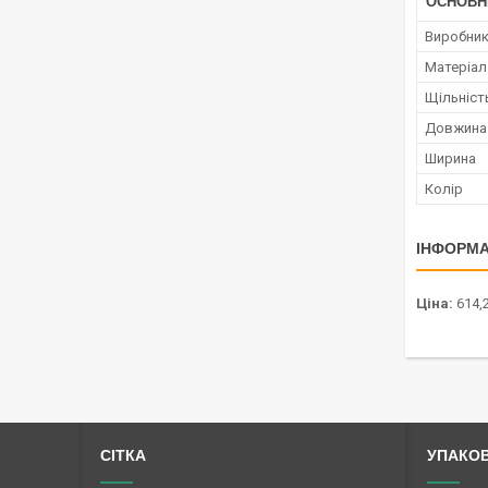
ОСНОВН
Виробни
Матеріал
Щільніст
Довжина
Ширина
Колір
ІНФОРМА
Ціна:
614,
СІТКА
УПАКО