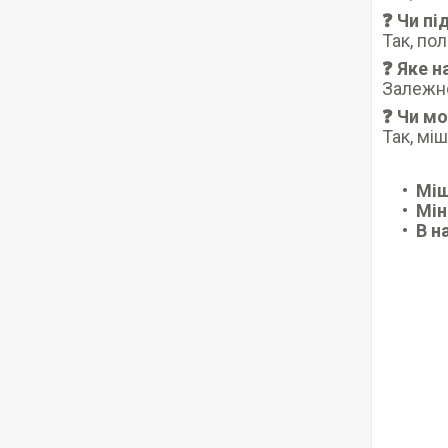
❓ Чи пі
Так, по
❓ Яке 
Залежно 
❓ Чи м
Так, мі
Міш
Мін
В н