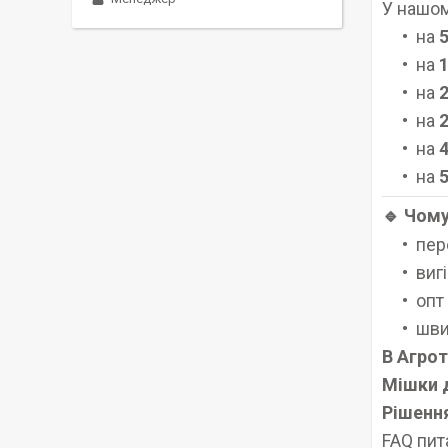
У нашом
на
5
на
1
на
2
на
2
на
4
на
5
🔹 Чому
пер
вигі
опт
шви
В Агро
Мішки 
Рішення
FAQ пит