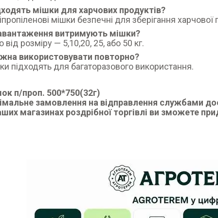
дходять мішки для харчових продуктів?
ліпропіленові мішки безпечні для зберігання харчової 
навантаження витримують мішки?
від розміру — 5,10,20, 25, або 50 кг.
ожна використовувати повторно?
шки підходять для багаторазового використання.
ок п/проп. 500*750(32г)
імальне замовлення на відправлення службами дос
аших магазинах роздрібної торгівлі ви зможете при