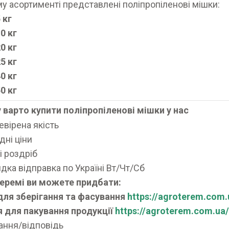
у асортименті представлені поліпропіленові мішки:
 кг
0 кг
0 кг
5 кг
0 кг
0 кг
 варто купити поліпропіленові мішки у нас
евірена якість
дні ціни
 і роздріб
дка відправка по Україні Вт/Чт/Сб
теремі ви можете придбати:
для зберігання та фасування
https://agroterem.com
 для пакування продукції
https://agroterem.com.ua
ання/відповідь