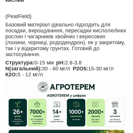
(PeatField)
Базовий матеріал ідеально підходить для
посадки, вирощування, пересадки кислолюбних
рослин і чагарників хвойних і вересових
(лохини, чорниці, рододендрон), як у закритому,
так і у відкритому грунтах.
Готовий до
застосування.
Структура:
0-15 мм
рН:
2.8-3.8
N(загальний):
30 - 60 мг/л
Р2О5:
15-30 мг/л
К2О:
5 - 12 мг/л