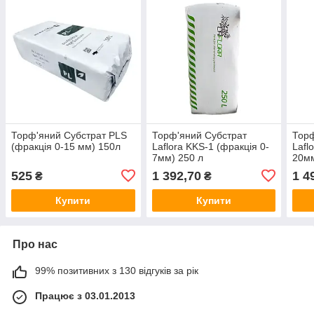
Торф'яний Субстрат PLS
Торф'яний Субстрат
Торф
(фракція 0-15 мм) 150л
Laflora KKS-1 (фракція 0-
Lafl
7мм) 250 л
20м
525
1 392,70
1 4
₴
₴
Купити
Купити
Про нас
99% позитивних з 130 відгуків за рік
Працює з 03.01.2013