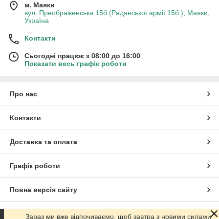
м. Маяки
вул. Преображенська 15б (Радянської армії 15б ), Маяки,
Україна
Контакти
Сьогодні працює з 08:00 до 16:00
Показати весь графік роботи
Про нас
Контакти
Доставка та оплата
Графік роботи
Повна версія сайту
Сайт створено на маркетплейсі
Prom.ua
Зараз ми вже відпочиваємо, щоб завтра з новими силами