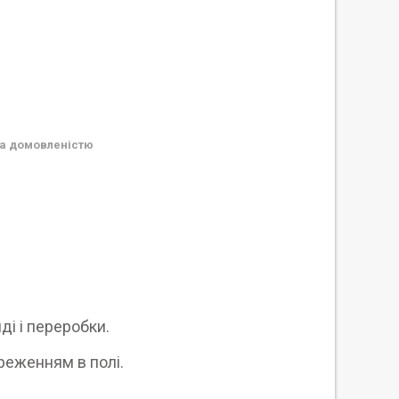
а домовленістю
і і переробки.
реженням в полі.