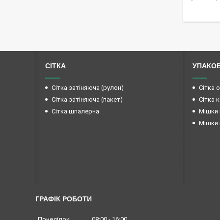
СІТКА
УПАКО
Сітка затіняюча (рулон)
Сітка 
Сітка затіняюча (пакет)
Сітка 
Сітка шпалерна
Мішки 
Мішки 
ГРАФІК РОБОТИ
Понеділок
08:00
16:00