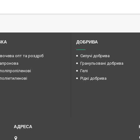
ВКА
ДОБРИВА
овочева опт та роздріб
Сипучі добрива
капронова
Гранульовані добрива
поліпропіленові
Гелі
поліетиленові
Рідкі добрива
вул. Преображенська 15б (Радянської армії 15б ),