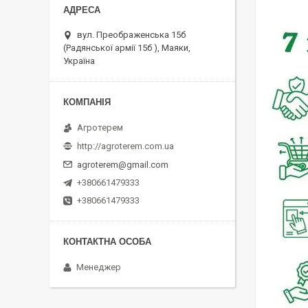
вул. Преображенська 15б
(Радянської армії 15б ), Маяки,
Україна
Агротерем
http://agroterem.com.ua
agroterem@gmail.com
+380661479333
+380661479333
Менеджер