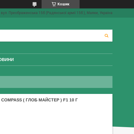
Кошик
вул. Преображенська 15б (Радянської армії 15б ), Маяки, Україна
ОВИНИ
OMPASS ( ГЛОБ МАЙСТЕР ) F1 10 Г