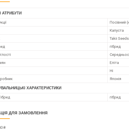
І АТРИБУТИ
кції
Посівний (
Капуста
к
Takii Seeds
рид
гібрид
глості
Середньос
мян
Еліта
Ні
иробник
Японія
УВАЛЬНИЦЬКІ ХАРАКТЕРИСТИКИ
Гібрид
гібрид
ЦІЯ ДЛЯ ЗАМОВЛЕННЯ
0 ₴