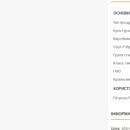
ОСНОВН
Тип проду
Культура
Виробни
Сорт/Гіб
Група сти
Класс се
ГМО
Країна в
КОРИСТ
Ґатунок/
ІНФОРМА
Ціна:
626,4