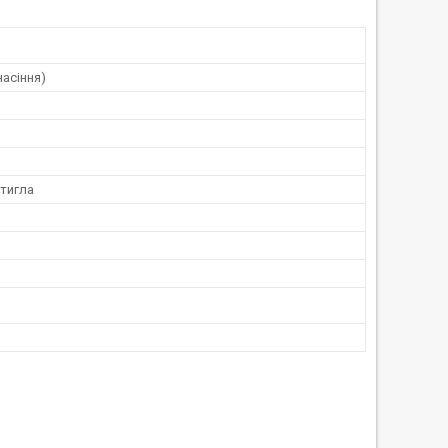
насіння)
тигла