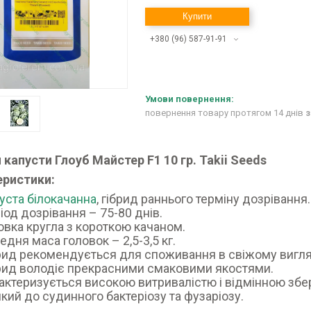
Купити
+380 (96) 587-91-91
повернення товару протягом 14 днів
з
 капусти Глоуб Майстер F1 10 гр. Takii Seeds
еристики:
уста білокачанна
, гібрид раннього терміну дозрівання.
іод дозрівання – 75-80 днів.
овка кругла з короткою качаном.
едня маса головок – 2,5-3,5 кг.
рид рекомендується для споживання в свіжому вигляд
рид володіє прекрасними смаковими якостями.
актеризується високою витривалістю і відмінною збе
йкий до судинного бактеріозу та фузаріозу.