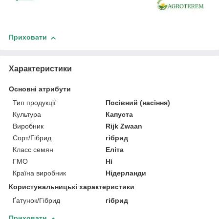
Приховати
Характеристики
Основні атрибути
Тип продукції
Посівний (насіння)
Культура
Капуста
Виробник
Rijk Zwaan
Сорт/Гібрид
гібрид
Класс семян
Еліта
ГМО
Ні
Країна виробник
Нідерланди
Користувальницькі характеристики
Ґатунок/Гібрид
гібрид
Приховати