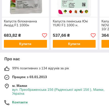
Капуста білокачанна
Капуста пекінська Юкі
Капу
Акорд F1 1000н
YUKI F1 1000 н.
NOVA
10/ 
683,82
537,66
364
₴
₴
Купити
Купити
Про нас
99% позитивних з 134 відгуків за рік
Працює з 03.01.2013
м. Маяки
вул. Преображенська 15б (Радянської армії 15б ), Маяки,
Україна
Контакти