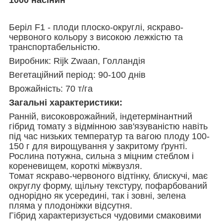
Бері
л F1 - плоди плоско-округлі, яскраво-
червоного кольору з високою лежкістю та
транспортабельністю.
Виробник: Rijk Zwaan, Голландія
Вегетаційний період: 90-100 днів
Врожайність: 70 т/га
Загальні характеристики:
Ранній, високоврожайний, індетермінантний
гібрид томату з відмінною зав'язуваністю навіть
під час низьких температур та вагою плоду 100-
150 г для вирощування у закритому ґрунті.
Рослина потужна, сильна з міцним стеблом і
кореневищем, короткі міжвузля.
Томат яскраво-червоного відтінку, блискучі, має
округлу форму, щільну текстуру, пофарбований
однорідно як усередині, так і зовні, зелена
пляма у плодоніжки відсутня.
Гібрид характеризується чудовими смаковими