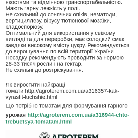
якостями та відмінною транспортабельністю.
Мають гарну лежкість у полі.
Не схильний до сонячних опіків, нематоди,
вертициллезу, вірусу тютюнової мозаїки,
кладоспоріозу.
Оптимальний для використання у свіжому
вигляді та для переробки, має солодкий смак
завдяки високому вмісту цукру. Рекомендується
до вирощування по всій території України.
Посадку рекомендують проводити за нормою
28-33 тисяч рослин на гектар.
Не схильні до розтріскування.
Як виростити найкращі
томати http://agroterem.com.ua/a316357-kak-
vyrastit-luchshie.html
Що потрібно томатам для формування гарного
урожая
http://agroterem.com.ua/a316944-chto-
trebuetsya-tomatam.html