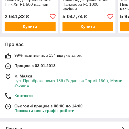
Пінк Хіт F1 500 насінин
Панамера F1 1000
Пінк
насінин
насі
2 641,32
5 047,74
5 9
₴
₴
Купити
Купити
Про нас
99% позитивних з 134 відгуків за рік
Працює з 03.01.2013
м. Маяки
вул. Преображенська 15б (Радянської армії 15б ), Маяки,
Україна
Контакти
Сьогодні працює з 08:00 до 14:00
Показати весь графік роботи
Про нас