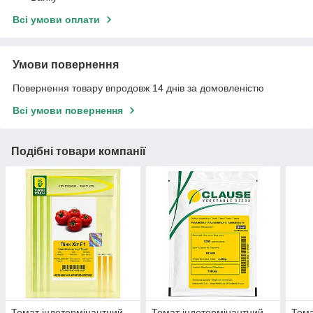
Всі умови оплати
Умови повернення
Повернення товару впродовж 14 днів за домовленістю
Всі умови повернення
Подібні товари компанії
Томат індетермінантний
Томат індетермінантний
Тома