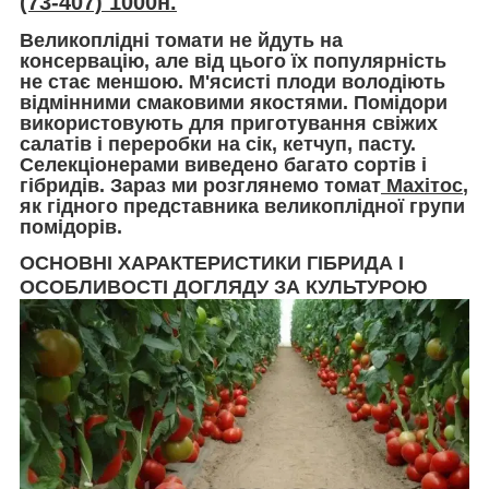
(73-407) 1000н.
Великоплідні томати не йдуть на
консервацію, але від цього їх популярність
не стає меншою. М'ясисті плоди володіють
відмінними смаковими якостями. Помідори
використовують для приготування свіжих
салатів і переробки на сік, кетчуп, пасту.
Селекціонерами виведено багато сортів і
гібридів. Зараз ми розглянемо томат
Махітос
,
як гідного представника великоплідної групи
помідорів.
ОСНОВНІ ХАРАКТЕРИСТИКИ ГІБРИДА І
ОСОБЛИВОСТІ ДОГЛЯДУ ЗА КУЛЬТУРОЮ