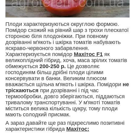
Плоди характеризуються округлою формою.
Помідор схожий на рівний шар з трохи плескатої
стороною біля плодоніжки. При повному
дозріванні м'якоть і шкірка томатів набувають
яскраво-червоного забарвлення.
Характеризується помідор
Махітос F1
як
великоплідний гібрид, хоча, маса зрілих томатів
обмежується
200-250 р.
Це дозволяє
господиням більш дрібні плоди цілими
консервувати в банки. Великим плюсом
вважається щільна м'якоть і шкірка. Помідори
не
тріскаються
при дозріванні і під час
термообробки, довго зберігаються, піддаються
тривалому транспортуванні. У м'якоті томатів
міститься велика кількість цукру, тому плоди
мають солодкий присмак.
А зараз давайте ще раз підкреслимо позитивні
характеристики гібрида
Махітос: