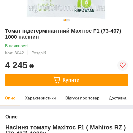
Томат індетермінантний Махітос F1 (73-407)
1000 насінин
В наявності
Код: 3042
Роздріб
4 245
₴
Купити
Опис
Характеристики
Відгуки про товар
Доставка
Опис
Насіння томату Махітос F1 ( Mahitos RZ )