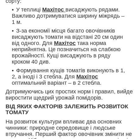
сорту:
У теплиці
Махітос
висаджують рядами.
Важливо дотримуватися ширину міжрядь –
1 м.
З-за економії місця багато овочівників
висаджують томати на відстані 20 см один
від одного. Для
Махітос
така норма
неприйнятна. Це позначиться на слабкою
врожайності. Кущі висаджують в ряду
кроком 40 див.
Формування кущів томатів виконують в 1,
2, а іноді і 3 стебла. Для
Махітос
оптимальний варіант – в 2 стебла.
Дотримуючись цих простих норм і правил, вийде
виростити щедрий урожай помідорів.
ВІД ЯКИХ ФАКТОРІВ ЗАЛЕЖИТЬ РОЗВИТОК
ТОМАТУ
На розвиток культури впливає два основних
чинники: природне середовище і людське
втручання. Перший фактор овочівник змінити не