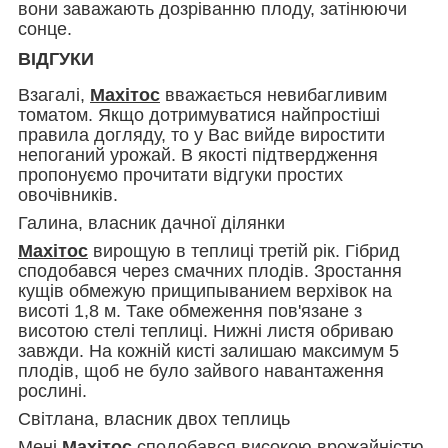
вони заважають дозріванню плоду, затінюючи
сонце.
ВІДГУКИ
Взагалі,
Махітос
вважається невибагливим
томатом. Якщо дотримуватися найпростіші
правила догляду, то у Вас вийде виростити
непоганий урожай. В якості підтвердження
пропонуємо прочитати відгуки простих
овочівників.
Галина, власник дачної ділянки
Махітос
вирощую в теплиці третій рік. Гібрид
сподобався через смачних плодів. Зростання
кущів обмежую прищипыванием верхівок на
висоті 1,8 м. Таке обмеження пов'язане з
висотою стелі теплиці. Нижні листя обриваю
завжди. На кожній кисті залишаю максимум 5
плодів, щоб не було зайвого навантаження
рослині.
Світлана, власник двох теплиць
Мені
Махітос
сподобався високою врожайністю.