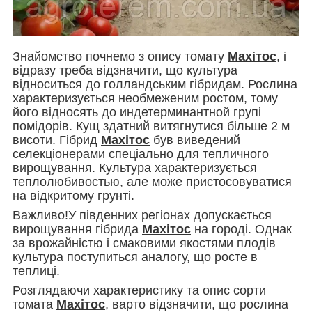
Знайомство почнемо з опису томату
Махітос
, і
відразу треба відзначити, що культура
відноситься до голландським гібридам. Рослина
характеризується необмеженим ростом, тому
його відносять до индетерминантной групі
помідорів. Кущ здатний витягнутися більше 2 м
висоти. Гібрид
Махітос
був виведений
селекціонерами спеціально для тепличного
вирощування. Культура характеризується
теплолюбивостью, але може пристосовуватися
на відкритому грунті.
Важливо!У південних регіонах допускається
вирощування гібрида
Махітос
на городі. Однак
за врожайністю і смаковими якостями плодів
культура поступиться аналогу, що росте в
теплиці.
Розглядаючи характеристику та опис сорти
томата
Махітос
, варто відзначити, що рослина