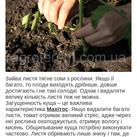
Зайва листя тягне соки з рослини. Якщо її
багато, то плоди виходять дрібніше, довше
достигають і не такі солодкі. Однак і видаляти
велику кількість листя теж не можна.
Загущенность куща – це важлива
характеристика
Махітос
. Якщо видалити багато
листя, томат отримає великий стрес, адже через
неї рослина охолоджується, отримує вологу і
кисень. Общипывание куща потрібно виконувати
частково. Листя обривають лише знизу і там, де