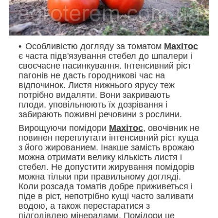
Особливістю догляду за томатом
Махітос
є часта підв'язування стебел до шпалери і
своєчасне пасинкування. Інтенсивний ріст
пагонів не дасть городникові час на
відпочинок. Листя нижнього ярусу теж
потрібно видаляти. Вони закривають
плоди, уповільнюють їх дозрівання і
забирають поживні речовини з рослини.
Вирощуючи помідори
Махітос
, овочівник не
повинен переплутати інтенсивний ріст куща
з його жированием. Інакше замість врожаю
можна отримати велику кількість листя і
стебел. Не допустити жирування помідорів
можна тільки при правильному догляді.
Коли розсада томатів добре приживеться і
піде в ріст, непотрібно кущі часто заливати
водою, а також перестаратися з
підгодівлею мінералами. Помідори це