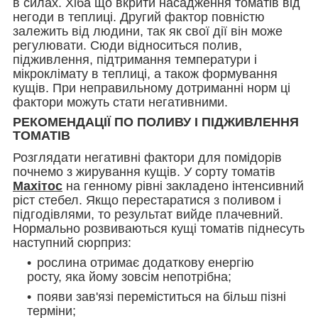
в силах. Хіба що вкрити насадження томатів від
негоди в теплиці. Другий фактор повністю
залежить від людини, так як свої дії він може
регулювати. Сюди відноситься полив,
підживлення, підтримання температури і
мікроклімату в теплиці, а також формування
кущів. При неправильному дотриманні норм ці
фактори можуть стати негативними.
РЕКОМЕНДАЦІЇ ПО ПОЛИВУ І ПІДЖИВЛЕННЯ
ТОМАТІВ
Розглядати негативні фактори для помідорів
почнемо з жирування кущів. У сорту томатів
Махітос
на генному рівні закладено інтенсивний
ріст стебел. Якщо перестаратися з поливом і
підгодівлями, то результат вийде плачевний.
Нормально розвиваються кущі томатів піднесуть
наступний сюрприз:
рослина отримає додаткову енергію
росту, яка йому зовсім непотрібна;
появи зав'язі переміститься на більш пізні
терміни;