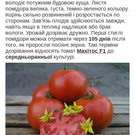
володіє потужним будовою куща. Листя
помідора велика, густа, темно-зеленого кольору.
Корінь сильно розвинений і розростається по
сторонам. Зав'язь плодів здійснюється завжди,
навіть якщо в теплиці надлишок або брак
вологи. Урожай дозріває дружно. Перші стиглі
помідори можна отримати через
105 днів
після
того, як проросли посіяні зерна. Такі терміни
дозрівання відносять томат
Махітос F1
до
середньоранньої
культурі.