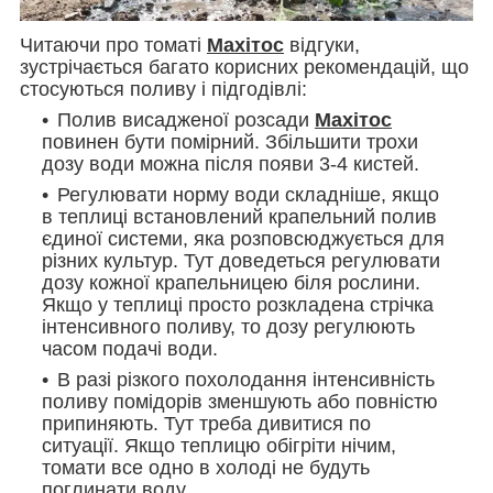
Читаючи про томаті
Махітос
відгуки,
зустрічається багато корисних рекомендацій, що
стосуються поливу і підгодівлі:
Полив висадженої розсади
Махітос
повинен бути помірний. Збільшити трохи
дозу води можна після появи 3-4 кистей.
Регулювати норму води складніше, якщо
в теплиці встановлений крапельний полив
єдиної системи, яка розповсюджується для
різних культур. Тут доведеться регулювати
дозу кожної крапельницею біля рослини.
Якщо у теплиці просто розкладена стрічка
інтенсивного поливу, то дозу регулюють
часом подачі води.
В разі різкого похолодання інтенсивність
поливу помідорів зменшують або повністю
припиняють. Тут треба дивитися по
ситуації. Якщо теплицю обігріти нічим,
томати все одно в холоді не будуть
поглинати воду.