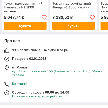
Томат індетермінантний
Томат індетермінантний
Тома
Панамера F1 1000
Фенда F1 1000 насінин
Пінк
насінин
насі
5 047,74
7 130,52
5 9
₴
₴
Купити
Купити
Про нас
99% позитивних з 134 відгуків за рік
Працює з 03.01.2013
м. Маяки
вул. Преображенська 15б (Радянської армії 15б ), Маяки,
Україна
Контакти
Сьогодні працює з 08:00 до 14:00
Показати весь графік роботи