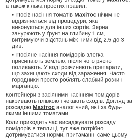
а також кілька простих правил:
Посів насіння томатів
Махітос
нічим не
відрізняється від процедури, яка
виконується для інших сортів. Зерна
занурюють у ґрунт на глибину 1 см,
витримуючи відстань між ними від 2,5 до 3
див.
Посіяне насіння помідорів злегка
присипають землею, після чого рясно
поливають. У воді розчиняють препарати,
що захищають сходи від зараження. Часто
городники просто роблять слабкий розчин
марганцю.
Контейнери з засіяними насінням помідорів
накривають плівкою і чекають сходів. Догляд за
розсадою
Махітос
аналогічний, як і за будь-
якими іншими томатами.
Коли приходить час висаджувати розсаду
помідорів в теплиці, тут вже потрібно
дотримуватися норми, притаманні саме цьому