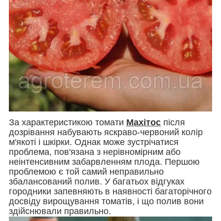
За характеристикою томати
Махітос
після
дозрівання набувають яскраво-червоний колір
м'якоті і шкірки. Однак може зустрічатися
проблема, пов'язана з нерівномірним або
неінтенсивним забарвленням плода. Першою
проблемою є той самий неправильно
збалансований полив. У багатьох відгуках
городники запевняють в наявності багаторічного
досвіду вирощування томатів, і що полив вони
здійснювали правильно.