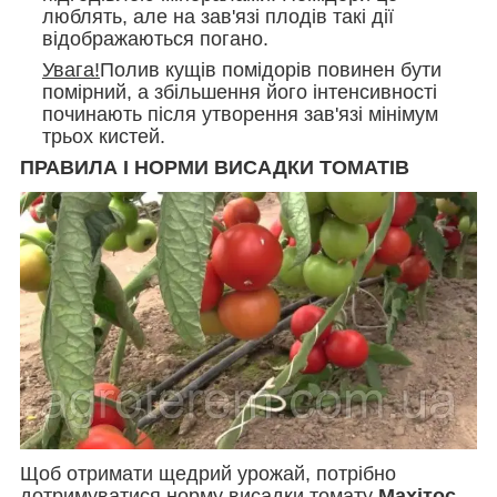
люблять, але на зав'язі плодів такі дії
відображаються погано.
Увага!
Полив кущів помідорів повинен бути
помірний, а збільшення його інтенсивності
починають після утворення зав'язі мінімум
трьох кистей.
ПРАВИЛА І НОРМИ ВИСАДКИ ТОМАТІВ
Щоб отримати щедрий урожай, потрібно
дотримуватися норму висадки томату
Махітос
,