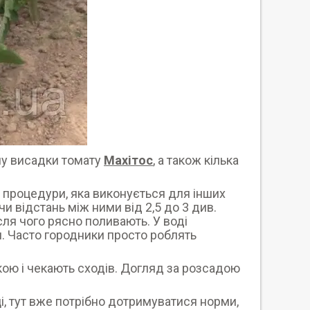
му висадки томату
Махітос
, а також кілька
д процедури, яка виконується для інших
и відстань між ними від 2,5 до 3 див.
сля чого рясно поливають. У воді
. Часто городники просто роблять
кою і чекають сходів. Догляд за розсадою
, тут вже потрібно дотримуватися норми,