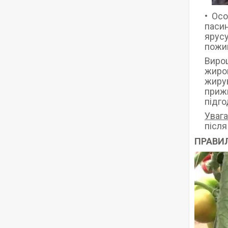
Осо
пасин
ярусу
пожив
Виро
жиров
жирув
прижи
підго
Увага
після
ПРАВИЛ