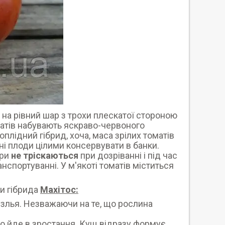
а рівний шар з трохи плескатої стороною
оматів набувають яскраво-червоного
плідний гібрид, хоча, маса зрілих томатів
і плоди цілими консервувати в банки.
ори
не тріскаються
при дозріванні і під час
спортуванні. У м'якоті томатів міститься
ки гібрида
Махітос:
злья. Незважаючи на те, що рослина
о йде в зростання. Кущ відразу формує