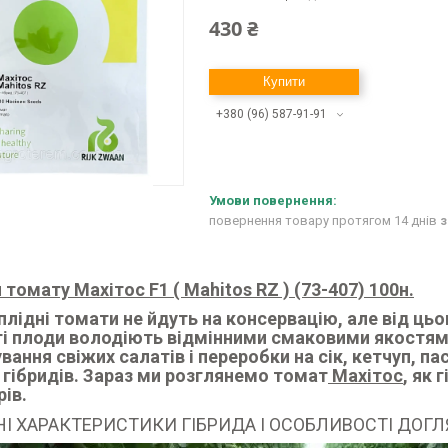
430 ₴
Купити
+380 (96) 587-91-91
повернення товару протягом 14 днів
з
 томату Махітос F1 ( Mahitos RZ ) (73-407) 100н.
лідні томати не йдуть на консервацію, але від цьо
ті плоди володіють відмінними смаковими якостя
вання свіжих салатів і переробки на сік, кетчуп, 
і гібридів. Зараз ми розглянемо томат
Махітос
, як 
ів.
І ХАРАКТЕРИСТИКИ ГІБРИДА І ОСОБЛИВОСТІ ДОГ