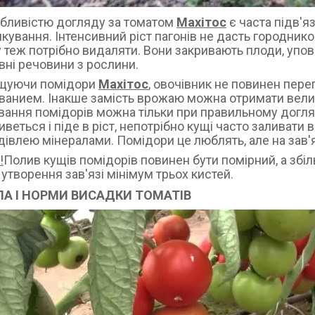
бливістю догляду за томатом
Махітос
є часта підв'я
кування. Інтенсивний ріст пагонів не дасть городнико
 теж потрібно видаляти. Вони закривають плоди, упов
ні речовини з рослини.
щуючи помідори
Махітос
, овочівник не повинен пере
анием. Інакше замість врожаю можна отримати велику
ання помідорів можна тільки при правильному догля
веться і піде в ріст, непотрібно кущі часто заливати 
дівлею мінералами. Помідори це люблять, але на зав'я
!
Полив кущів помідорів повинен бути помірний, а збі
 утворення зав'язі мінімум трьох кистей.
А І НОРМИ ВИСАДКИ ТОМАТІВ