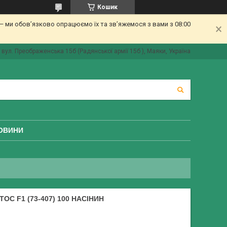
Кошик
 ми обов’язково опрацюємо їх та зв’яжемося з вами з 08:00
вул. Преображенська 15б (Радянської армії 15б ), Маяки, Україна
ОВИНИ
С F1 (73-407) 100 НАСІНИН