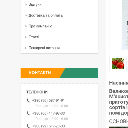
Відгуки
Доставка та оплата
Про компанію
Статті
Поширені питання
КОНТАКТИ
Насіння
Великоп
М'ясис
+380 (96) 587-91-91
приготу
Працює з 8:00-16:00
сортів 
помідор
+380 (66) 147-93-33
Працює з 8:00-16:00
ОСНОВН
+380 (93) 517-23-33