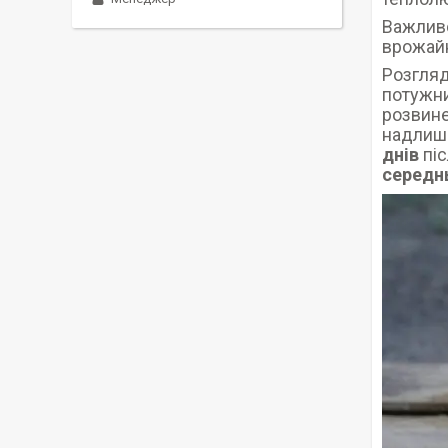
Важливо
врожайн
Розгляд
потужни
розвине
надлишо
днів
піс
середн