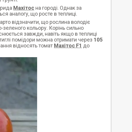
брида
Махітос
на городі. Однак за
ся аналогу, що росте в теплиці.
варто відзначити, що рослина володіє
о-зеленого кольору. Корінь сильно
снюється завжди, навіть якщо в теплиці
стиглі помідори можна отримати через
105
івання відносять томат
Махітос F1
до