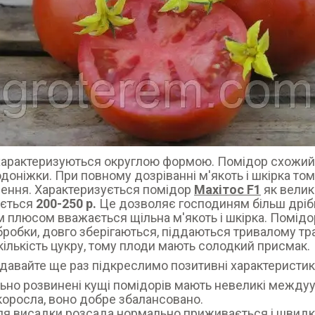
арактеризуються округлою формою. Помідор схожий н
одоніжки. При повному дозріванні м'якоть і шкірка т
ення. Характеризується помідор
Махітос F1
як велико
ється
200-250 р.
Це дозволяє господиням більш дрібн
 плюсом вважається щільна м'якоть і шкірка. Помід
робки, довго зберігаються, піддаються тривалому тран
кількість цукру, тому плоди мають солодкий присмак.
 давайте ще раз підкреслимо позитивні характеристи
ьно розвинені кущі помідорів мають невеликі междуу
оросла, воно добре збалансовано.
ля висадки розсада нормально приживається і швидк