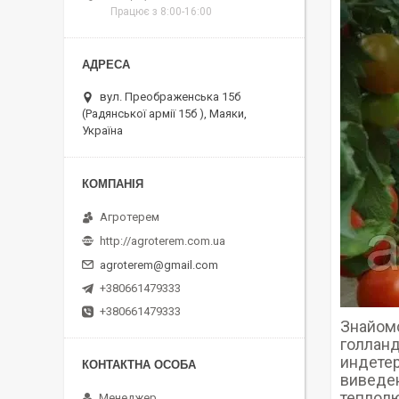
Працює з 8:00-16:00
вул. Преображенська 15б
(Радянської армії 15б ), Маяки,
Україна
Агротерем
http://agroterem.com.ua
agroterem@gmail.com
+380661479333
+380661479333
Знайомс
голланд
индетер
виведен
теплолю
Менеджер