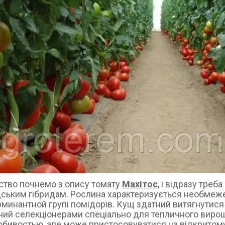
тво почнемо з опису томату
Махітос
, і відразу треб
ським гібридам. Рослина характеризується необмеже
минантной групі помідорів. Кущ здатний витягнутися 
ий селекціонерами спеціально для тепличного вирощ
бивостью, але може пристосовуватися на відкритому 