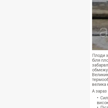
Плоди х
біля пл
забарвл
обмежу
Великим
термооб
велика 
А зараз
Сил
висок
Піс