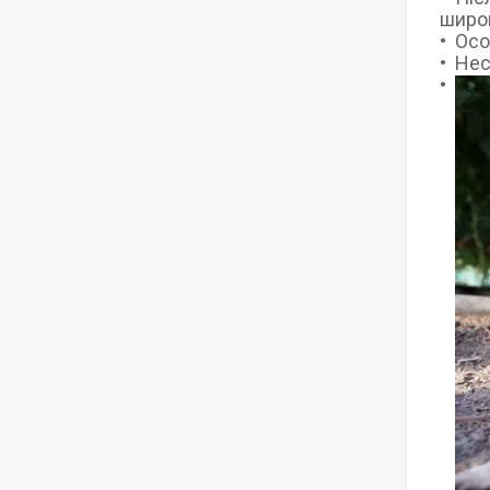
широк
Осо
Нес