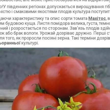
!У південних регіонах допускається вирощування гі
істю і смаковими якостями плодів культура поступить
аючи характеристику та опис сорти томата
Махітос
, 
м будовою куща. Листя помідора велика, густа, темн
ний і розростається по сторонам. Зав'язь плодів здій
к або брак вологи. Урожай дозріває дружно. Перші 
ля того, як проросли посіяні зерна. Такі терміни дозр
ьоранньої
культурі.