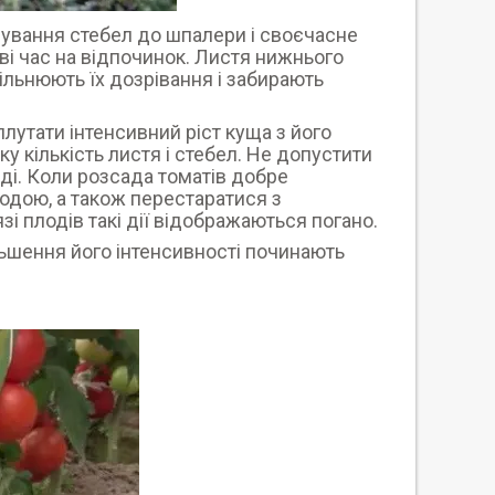
зування стебел до шпалери і своєчасне
ві час на відпочинок. Листя нижнього
ільнюють їх дозрівання і забирають
плутати інтенсивний ріст куща з його
 кількість листя і стебел. Не допустити
ді. Коли розсада томатів добре
водою, а також перестаратися з
зі плодів такі дії відображаються погано.
льшення його інтенсивності починають