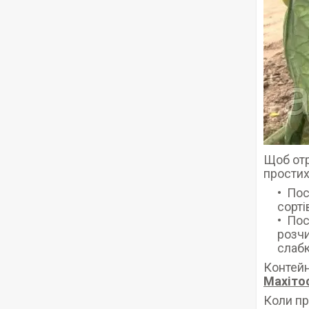
Щоб отр
простих
Пос
сорті
Пос
розчи
слаб
Контейн
Махіто
Коли пр