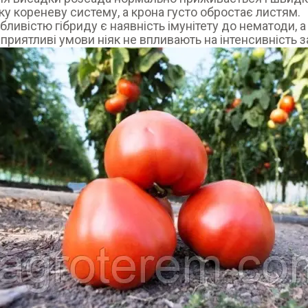
у кореневу систему, а крона густо обростає листям.
бливістю гібриду є наявність імунітету до нематоди, 
приятливі умови ніяк не впливають на інтенсивність за