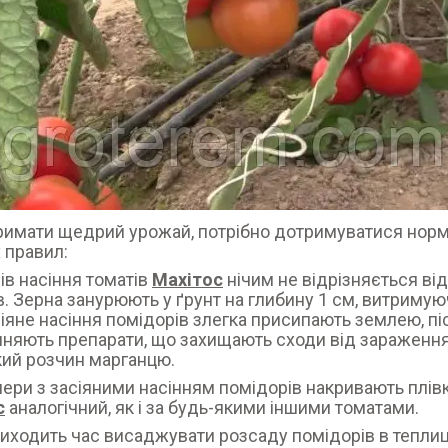
имати щедрий урожай, потрібно дотримуватися нор
 правил:
ів насіння томатів
Махітос
нічим не відрізняється ві
в. Зерна занурюють у ґрунт на глибину 1 см, витримуюч
іяне насіння помідорів злегка присипають землею, пі
няють препарати, що захищають сходи від зараження
кий розчин марганцю.
ери з засіяними насінням помідорів накривають плів
с
аналогічний, як і за будь-якими іншими томатами.
иходить час висаджувати розсаду помідорів в теплиці