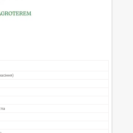
насіння)
гла