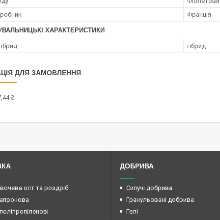
оду
Фіолетови
иробник
Франція
УВАЛЬНИЦЬКІ ХАРАКТЕРИСТИКИ
Гібрид
гібрид
ЦІЯ ДЛЯ ЗАМОВЛЕННЯ
,44 ₴
ВКА
ДОБРИВА
овочева опт та роздріб
Сипучі добрива
капронова
Гранульовані добрива
поліпропіленові
Гелі