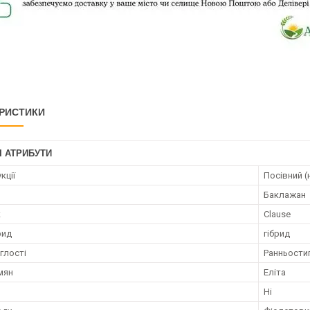
РИСТИКИ
І АТРИБУТИ
кції
Посівний (
Баклажан
к
Clause
рид
гібрид
глості
Ранньости
мян
Еліта
Ні