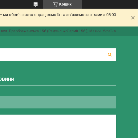
Кошик
 ми обов’язково опрацюємо їх та зв’яжемося з вами з 08:00
вул. Преображенська 15б (Радянської армії 15б ), Маяки, Україна
ОВИНИ