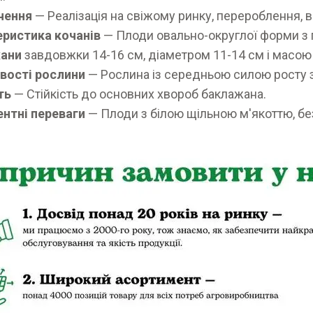
чення
— Реалізація на свіжому ринку, перероблення, в
еристика кочанів
— Плоди овально-округлої форми з
ани
завдовжки 14-16 см, діаметром 11-14 см і масою 
вості рослини
— Рослина із середньою силою росту 
ть
— Стійкість до основних хвороб баклажана.
нтні переваги
— Плоди з білою щільною м'якоттю, без