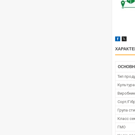
ХАРАКТЕ
ОСНОВН
Тип проду
Культура
Виробни
Сорт/Гіб
Група сти
Класс се
ГМО