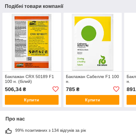
Подібні товари компанії
Баклажан CRX 50189 F1
Баклажан Сабелле F1 100
Бакл
100 н. (білий)
н.
н.
506,34
785
891
₴
₴
Купити
Купити
Про нас
99% позитивних з 134 відгуків за рік