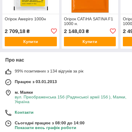
Огірок Амеріго 1000н
Огірок САТіНА SATINA F1
Огі
1000 н.
1000
2 709,18
2 148,03
2 4
₴
₴
Купити
Купити
Про нас
99% позитивних з 134 відгуків за рік
Працює з 03.01.2013
м. Маяки
вул. Преображенська 15б (Радянської армії 15б ), Маяки,
Україна
Контакти
Сьогодні працює з 08:00 до 14:00
Показати весь графік роботи