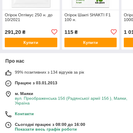
Огірок Оптімус 250 н. до
Огірок Шакті SHAKTI F1
Огір
10/2021
100 н.
1000
291,20
115
1 0
₴
₴
Купити
Купити
Про нас
99% позитивних з 134 відгуків за рік
Працює з 03.01.2013
м. Маяки
вул. Преображенська 15б (Радянської армії 15б ), Маяки,
Україна
Контакти
Сьогодні працює з 08:00 до 16:00
Показати весь графік роботи