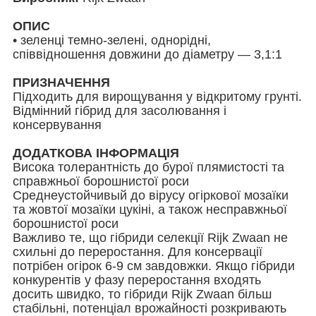
ОПИС
• зеленці темно-зелені, однорідні,
співвідношення довжини до діаметру ― 3,1:1
ПРИЗНАЧЕННЯ
Підходить для вирощування у відкритому грунті.
Відмінний гібрид для засолювання і
консервування
ДОДАТКОВА ІНФОРМАЦІЯ
Висока толерантність до бурої плямистості та
справжньої борошнистої роси
Среднеустойчивый до вірусу огіркової мозаїки
та жовтої мозаїки цукіні, а також несправжньої
борошнистої роси
Важливо те, що гібриди селекції Rijk Zwaan не
схильні до переростання. Для консервації
потрібен огірок 6-9 см завдовжки. Якщо гібриди
конкурентів у фазу переростання входять
досить швидко, то гібриди Rijk Zwaan більш
стабільні, потенціал врожайності розкривають