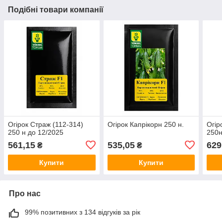
Подібні товари компанії
Огірок Страж (112-314)
Огірок Капрікорн 250 н.
Огір
250 н до 12/2025
250
561,15
535,05
629
₴
₴
Купити
Купити
Про нас
99% позитивних з 134 відгуків за рік