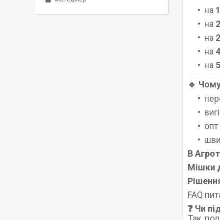
на
1
на
2
на
2
на
4
на
5
🔹 Чому
пер
вигі
опт
шви
В Агро
Мішки 
Рішення
FAQ пит
❓ Чи пі
Так, по