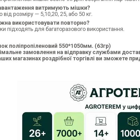
навантаження витримують мішки?
від розміру — 5,10,20, 25, або 50 кг.
ожна використовувати повторно?
шки підходять для багаторазового використання.
ок поліпропіленовий 550*1050мм. (63гр)
імальне замовлення на відправку службами достав
аших магазинах роздрібної торгівлі ви зможете при