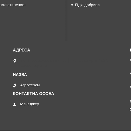
поліетиленові
Рідкі добрива
вул. Преображенська 15б (Радянської армії 15б ),
Маяки, Україна
Агротерем
Менеджер