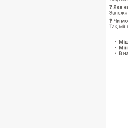
❓ Яке 
Залежно 
❓ Чи м
Так, мі
Міш
Мін
В н