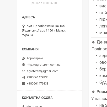
Працює з 8:00-16:00
вис
сті
під
лег
вул. Преображенська 15б
(Радянської армії 15б ), Маяки,
мож
Україна
🔹 Де 
Поліпро
зер
Агротерем
овоч
http://agroterem.com.ua
бор
agroterem@gmail.com
ком
+380661479333
буд
+380661479333
🔹 Розм
У нашом
на
5
Менеджер