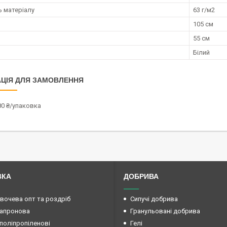
ь матеріалу
63 г/м2
105 см
55 см
Білий
ЦІЯ ДЛЯ ЗАМОВЛЕННЯ
80 ₴/упаковка
ВКА
ДОБРИВА
овочева опт та роздріб
Сипучі добрива
капронова
Гранульовані добрива
поліпропіленові
Гелі