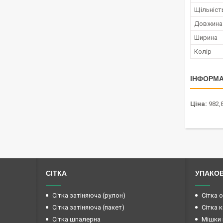
Щільніст
Довжина
Ширина
Колір
ІНФОРМА
Ціна:
982,
СІТКА
УПАКО
Сітка затіняюча (рулон)
Сітка 
Сітка затіняюча (пакет)
Сітка 
Сітка шпалерна
Мішки 