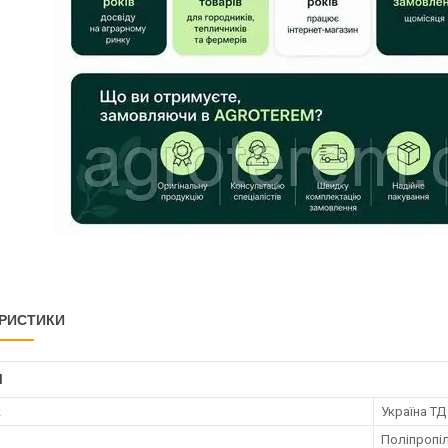
РИСТИКИ
І
к
Україна ТД
Поліпропі