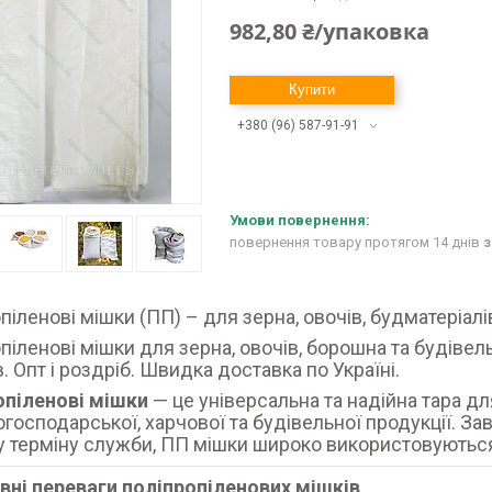
982,80 ₴/упаковка
Купити
+380 (96) 587-91-91
повернення товару протягом 14 днів
з
піленові мішки (ПП) – для зерна, овочів, будматеріалів
піленові мішки для зерна, овочів, борошна та будівель
в. Опт і роздріб. Швидка доставка по Україні.
опіленові мішки
— це універсальна та надійна тара дл
огосподарської, харчової та будівельної продукції. Зав
 терміну служби, ПП мішки широко використовуються в
вні переваги поліпропіленових мішків