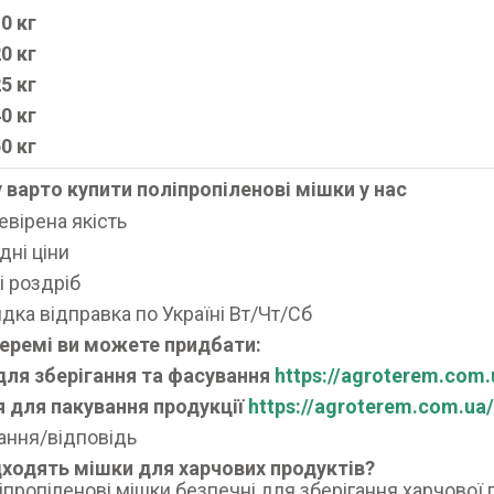
0 кг
0 кг
5 кг
0 кг
0 кг
 варто купити поліпропіленові мішки у нас
евірена якість
дні ціни
 і роздріб
дка відправка по Україні Вт/Чт/Сб
теремі ви можете придбати:
для зберігання та фасування
https://agroterem.com
 для пакування продукції
https://agroterem.com.ua
ання/відповідь
дходять мішки для харчових продуктів?
ліпропіленові мішки безпечні для зберігання харчової 