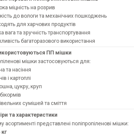
ока міцність на розрив
йкість до вологи та механічних пошкоджень
ходять для харчових продуктів
ка вага та зручність транспортування
ливість багаторазового використання
використовуються ПП мішки
піленові мішки застосовуються для:
на та насіння
ів і картоплі
ошна, цукру, круп
бікормів
івельних сумішей та сміття
іри та характеристики
у асортименті представлені поліпропіленові мішки:
 кг