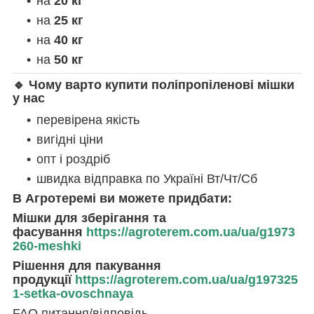
на
20 кг
на
25 кг
на
40 кг
на
50 кг
🔹 Чому варто купити поліпропіленові мішки
у нас
перевірена якість
вигідні ціни
опт і роздріб
швидка відправка по Україні Вт/Чт/Сб
В Агротеремі ви можете придбати:
Мішки для зберігання та
фасування
https://agroterem.com.ua/ua/g1973
260-meshki
Рішення для пакування
продукції
https://agroterem.com.ua/ua/g197325
1-setka-ovoschnaya
FAQ питання/відповідь