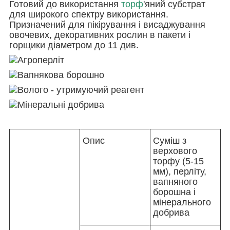
Готовий до використання
торф
'яний субстрат
для широкого спектру використання.
Призначений для пікірування і висаджування
овочевих, декоративних рослин в пакети і
горщики діаметром до 11 див.
Агроперліт
Вапнякова борошно
Волого - утримуючий реагент
Мінеральні добрива
Опис
Суміш з
верхового
торфу (5-15
мм), перліту,
вапняного
борошна і
мінерального
добрива