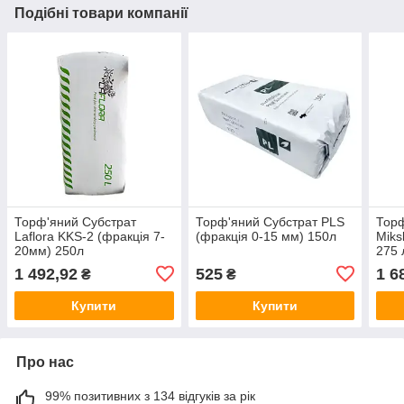
Подібні товари компанії
Торф'яний Субстрат
Торф'яний Субстрат PLS
Торф
Laflora KKS-2 (фракція 7-
(фракція 0-15 мм) 150л
Miks
20мм) 250л
275 
1 492,92
525
1 6
₴
₴
Купити
Купити
Про нас
99% позитивних з 134 відгуків за рік