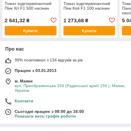
Томат індетермінантний
Томат індетермінантний
Тома
Пінк Хіт F1 500 насінин
Пінк Кой F1 100 насінин
Пан
насі
2 641,32
1 273,68
5 0
₴
₴
Купити
Купити
Про нас
99% позитивних з 134 відгуків за рік
Працює з 03.01.2013
м. Маяки
вул. Преображенська 15б (Радянської армії 15б ), Маяки,
Україна
Контакти
Сьогодні працює з 08:00 до 16:00
Показати весь графік роботи