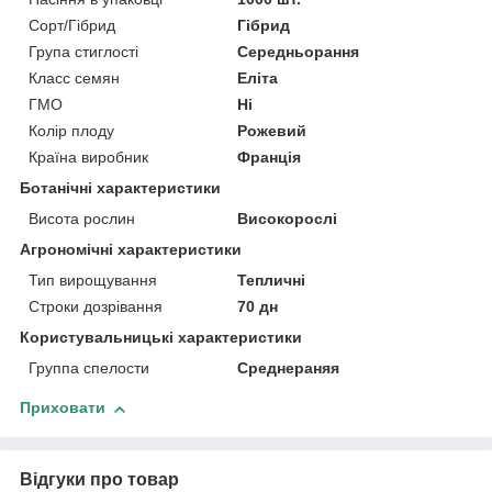
Сорт/Гібрид
Гібрид
Група стиглості
Середньорання
Класс семян
Еліта
ГМО
Ні
Колір плоду
Рожевий
Країна виробник
Франція
Ботанічні характеристики
Висота рослин
Високорослі
Агрономічні характеристики
Тип вирощування
Тепличні
Строки дозрівання
70 дн
Користувальницькі характеристики
Группа спелости
Среднераняя
Приховати
Відгуки про товар