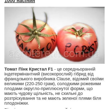
1000 насінин
Томат Пінк Кристал F1
- це середньоранній
індетермінантний (високорослий) гібрид від
французького виробника Clause, відомий своїми
великими (220-250 грам), солодкими рожевими
плодами округло-приплюснутої форми, що
мають чудову щільність, не схильні до
розтріскування та не мають зеленої плями біля
плодоніжки.