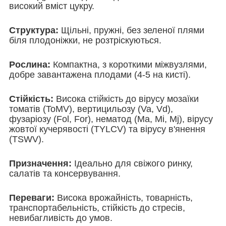
високий вміст цукру.
Структура:
Щільні, пружні, без зеленої плями
біля плодоніжки, не розтріскуються.
Рослина:
Компактна, з короткими міжвузлями,
добре завантажена плодами (4-5 на кисті).
Стійкість:
Висока стійкість до вірусу мозаїки
томатів (ToMV), вертицильозу (Va, Vd),
фузаріозу (Fol, For), нематод (Ma, Mi, Mj), вірусу
жовтої кучерявості (TYLCV) та вірусу в'янення
(TSWV).
Призначення:
Ідеально для свіжого ринку,
салатів та консервування.
Переваги:
Висока врожайність, товарність,
транспортабельність, стійкість до стресів,
невибагливість до умов.