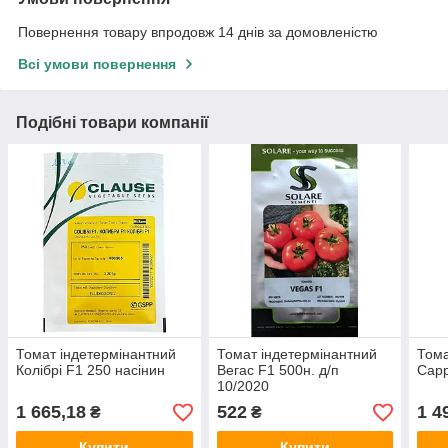
Повернення товару впродовж 14 днів за домовленістю
Всі умови повернення
Подібні товари компанії
Томат індетермінантний
Томат індетермінантний
Тома
Колібрі F1 250 насінин
Вегас F1 500н. д/п
Сарр
10/2020
1 665,18
522
1 4
₴
₴
Купити
Купити