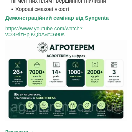
пігментних плям і вершинної гнилизни
Хороші смакові якості
Демонстраційний семінар від Syngenta
https://www.youtube.com/watch?
v=GRizPpjKQbA&t=690s
Приховати