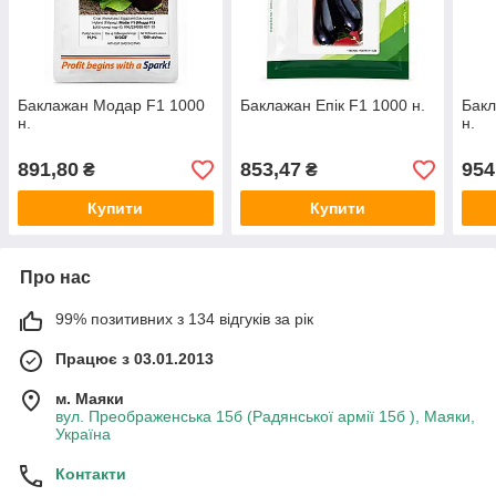
Баклажан Модар F1 1000
Баклажан Епік F1 1000 н.
Бакл
н.
н.
891,80
853,47
954
₴
₴
Купити
Купити
Про нас
99% позитивних з 134 відгуків за рік
Працює з 03.01.2013
м. Маяки
вул. Преображенська 15б (Радянської армії 15б ), Маяки,
Україна
Контакти