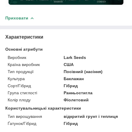
Приховати
Характеристики
Основні атрибути
Виробник
Lark Seeds
Країна виробник
США
Тип продукції
Посівний (насіння)
Культура
Баклажан
Сорт/Гібрид
Гібрид
Група стиглості
Ранньостигла
Колір плоду
Фіолетовий
Користувальницькі характеристики
Тип вирощування
відкритий грунт і теплиця
Ґатунок/Гібрид
Гібрид