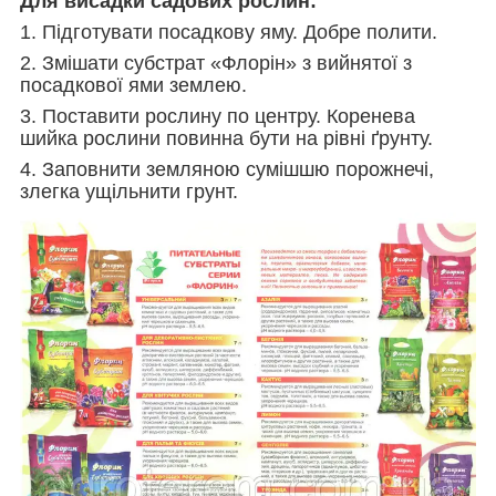
Для висадки садових рослин:
1. Підготувати посадкову яму. Добре полити.
2. Змішати субстрат «Флорін» з вийнятої з
посадкової ями землею.
3. Поставити рослину по центру. Коренева
шийка рослини повинна бути на рівні ґрунту.
4. Заповнити земляною сумішшю порожнечі,
злегка ущільнити грунт.