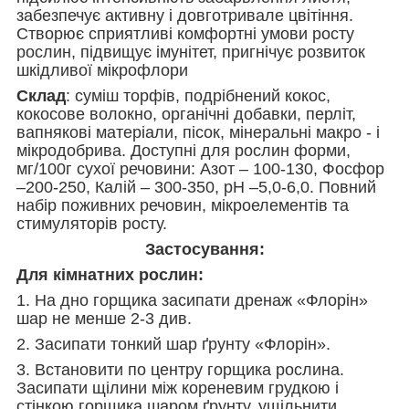
забезпечує активну і довготривале цвітіння.
Створює сприятливі комфортні умови росту
рослин, підвищує імунітет, пригнічує розвиток
шкідливої мікрофлори
Склад
: суміш торфів, подрібнений кокос,
кокосове волокно, органічні добавки, перліт,
вапнякові матеріали, пісок, мінеральні макро - і
мікродобрива. Доступні для рослин форми,
мг/100г сухої речовини: Азот – 100-130, Фосфор
–200-250, Калій – 300-350, рН –5,0-6,0. Повний
набір поживних речовин, мікроелементів та
стимуляторів росту.
Застосування:
Для кімнатних рослин:
1. На дно горщика засипати дренаж «Флорін»
шар не менше 2-3 див.
2. Засипати тонкий шар ґрунту «Флорін».
3. Встановити по центру горщика рослина.
Засипати щілини між кореневим грудкою і
стінкою горщика шаром ґрунту, ущільнити