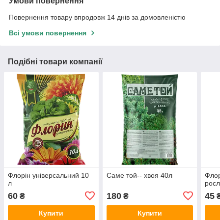
Умови повернення
Повернення товару впродовж 14 днів за домовленістю
Всі умови повернення
Подібні товари компанії
Флорін універсальний 10
Саме той-- хвоя 40л
Флор
л
росл
60
180
45
₴
₴
Купити
Купити