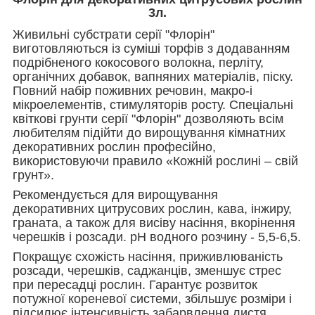
3л.
Живильні субстрати серії "Флорін"
виготовляються із суміші торфів з додаванням
подрібненого кокосового волокна, перліту,
органічних добавок, вапняних матеріалів, піску.
Повний набір поживних речовин, макро-і
мікроелементів, стимуляторів росту. Спеціальні
квіткові грунти серії "Флорін" дозволяють всім
любителям підійти до вирощування кімнатних
декоративних рослин професійно,
використовуючи правило «Кожній рослині – свій
грунт».
Рекомендується для вирощування
декоративних цитрусових рослин, кава, інжиру,
граната, а також для висіву насіння, вкорінення
черешків і розсади. pH водного розчину - 5,5-6,5.
Покращує схожість насіння, приживлюваність
розсади, черешків, саджанців, зменшує стрес
при пересадці рослин. Гарантує розвиток
потужної кореневої системи, збільшує розміри і
підсилює інтенсивність забарвлення листя,