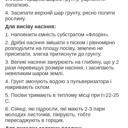
лопаткою.
4. Засипати верхній шар грунту, рясно полити
рослину.
Для висіву насіння:
1. Наповнити ємність субстратом «Флорін».
2. Дрібні насіння змішати з піском і рівномірно
розподілити на площу посіву, землею не
присипати, злегка притиснути до грунту.
3. Великі насіння занурюють на глибину, що у 2
рази перевищує розміри насіння, і засипають
невеликим шаром землі.
4. Грунт змочують водою з пульверизатора і
накривають склом.
5. Посіви тримають в теплому місці при t=22-25
С.
6. Сіянці, які підросли, які мають 2-3 пари
молодих листочків, пікірують, тобто
пересаджують в горщик.