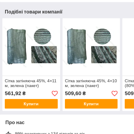
Подібні товари компанії
Сітка затіняюча 45%, 4×11
Сітка затіняюча 45%, 4×10
Сітк
м, зелена (пакет)
м, зелена (пакет)
(80%
561,92
509,60
509
₴
₴
Купити
Купити
Про нас
99% позитивних з 134 відгуків за рік