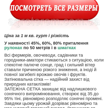
Ціна за 1 м кв. гурт і різкість
У наявності 45%, 60%, 80% приталення
рулонах
по 50 метрів і в
шматках
Всі фермерів, овочеводи, садівники та
городники-аматори стикаються з ситуацією, коли
спекотне палюче сонце, град і сильний вітер
ставали причиною різкого зниження, а іноді й
повної загибелі врожаю овочів і фруктів.
Затінювальна сітка — надійний захист від
природних катаклізмів!
ЗАТЕЖНА СЕТКА захищає від надлишкового
сонячного випромінювання, створює від 35 до
95% тіні, рівномірно розподіляє сонячні промені.
Завдяки цьому урожай дозріває рівномірно та