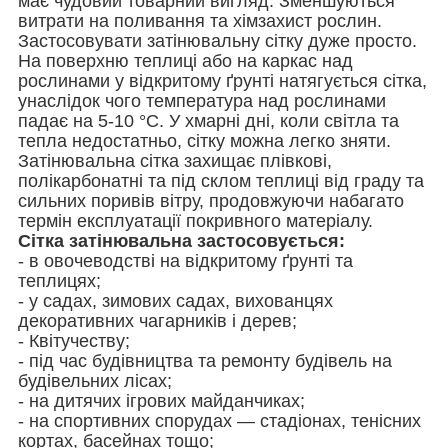
має чудовий товарний вигляд. Зменшуються
витрати на поливання та хімзахист рослин.
Застосовувати затінювальну сітку дуже просто.
На поверхню теплиці або на каркас над
рослинами у відкритому ґрунті натягується сітка,
унаслідок чого температура над рослинами
падає на 5-10 °C. У хмарні дні, коли світла та
тепла недостатньо, сітку можна легко зняти.
Затінювальна сітка захищає плівкові,
полікарбонатні та під склом теплиці від граду та
сильних поривів вітру, продовжуючи набагато
термін експлуатації покривного матеріалу.
Сітка затінювальна застосовується:
- в овочеводстві на відкритому ґрунті та
теплицях;
- у садах, зимових садах, вихованцях
декоративних чагарників і дерев;
- Квітучеству;
- під час будівництва та ремонту будівель на
будівельних лісах;
- на дитячих ігрових майданчиках;
- на спортивних спорудах — стадіонах, тенісних
кортах, басейнах тощо;