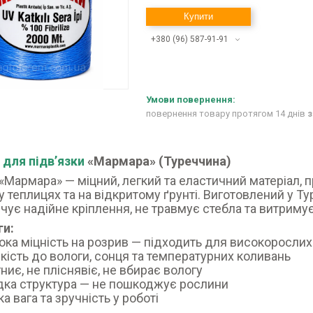
Купити
+380 (96) 587-91-91
повернення товару протягом 14 днів
з
для підв’язки
«Мармара» (Туреччина)
«Мармара» — міцний, легкий та еластичний матеріал, 
у теплицях та на відкритому ґрунті. Виготовлений у Тур
чує надійне кріплення, не травмує стебла та витриму
ги:
ока міцність на розрив — підходить для високорослих
йкість до вологи, сонця та температурних коливань
гниє, не пліснявіє, не вбирає вологу
дка структура — не пошкоджує рослини
а вага та зручність у роботі