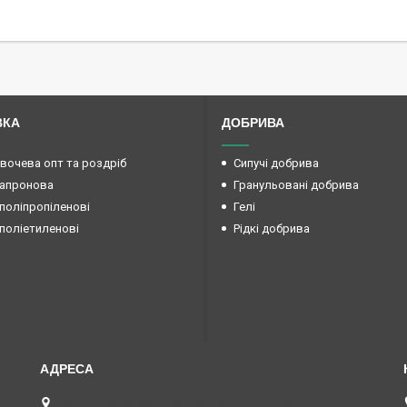
ВКА
ДОБРИВА
овочева опт та роздріб
Сипучі добрива
капронова
Гранульовані добрива
поліпропіленові
Гелі
поліетиленові
Рідкі добрива
вул. Преображенська 15б (Радянської армії 15б ),