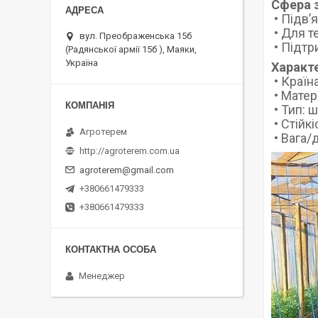
Сфера 
• Підв’я
• Для т
вул. Преображенська 15б
• Підтр
(Радянської армії 15б ), Маяки,
Україна
Характ
• Країн
• Матер
• Тип: 
• Стійк
Агротерем
• Вага/
http://agroterem.com.ua
agroterem@gmail.com
+380661479333
+380661479333
Менеджер