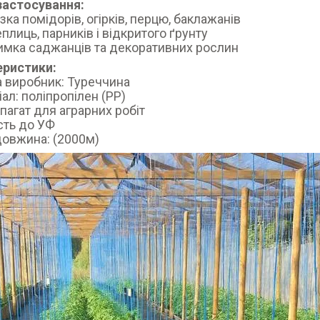
застосування:
зка помідорів, огірків, перцю, баклажанів
еплиць, парників і відкритого ґрунту
имка саджанців та декоративних рослин
еристики:
а виробник: Туреччина
іал: поліпропілен (PP)
шпагат для аграрних робіт
ість до УФ
довжина: (2000м)