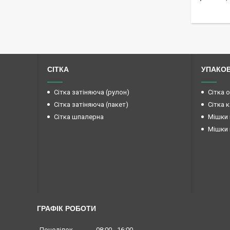
СІТКА
УПАКО
Сітка затіняюча (рулон)
Сітка 
Сітка затіняюча (пакет)
Сітка 
Сітка шпалерна
Мішки 
Мішки 
ГРАФІК РОБОТИ
Понеділок
08:00
16:00