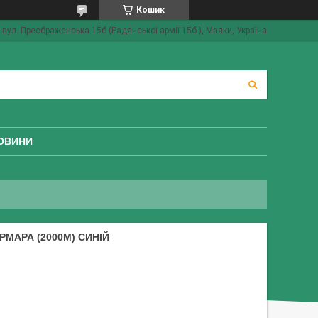
Кошик
вул. Преображенська 15б (Радянської армії 15б ), Маяки, Україна
ОВИНИ
МАРА (2000М) СИНІЙ