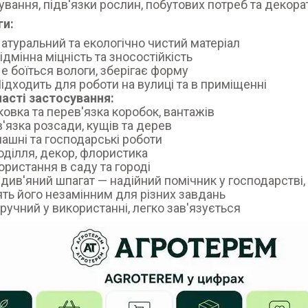
ування, підв'язки рослин, побутових потреб та декора
ги:
Натуральний та екологічно чистий матеріал
Відмінна міцність та зносостійкість
Не боїться вологи, зберігає форму
Підходить для роботи на вулиці та в приміщенні
асті застосування:
ковка та перев'язка коробок, вантажів
в'язка розсади, кущів та дерев
ашні та господарські роботи
оділля, декор, флористика
ористання в саду та городі
див'яний шпагат — надійний помічник у господарстві, с
ть його незамінним для різних завдань
Зручний у використанні, легко зав'язується