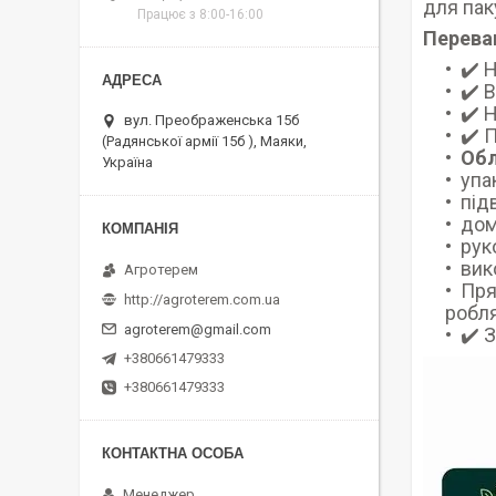
для пак
Працює з 8:00-16:00
Перева
✔️ 
✔️ 
✔️ 
вул. Преображенська 15б
✔️ 
(Радянської армії 15б ), Маяки,
Обл
Україна
упа
під
дом
рук
вик
Агротерем
Пря
http://agroterem.com.ua
робля
agroterem@gmail.com
✔️ 
+380661479333
+380661479333
Менеджер