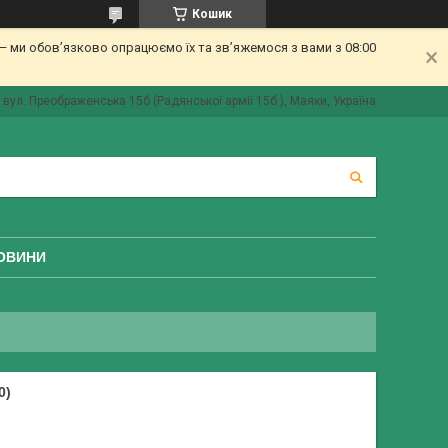
Кошик
 ми обов’язково опрацюємо їх та зв’яжемося з вами з 08:00
вул. Преображенська 15б (Радянської армії 15б ), Маяки, Україна
ОВИНИ
0)