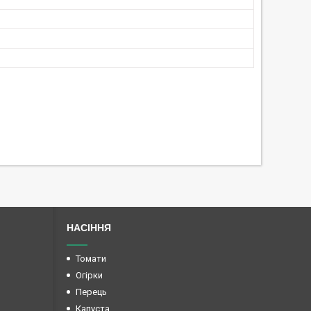
НАСІННЯ
Томати
Огірки
Перець
Капуста