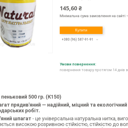
145,60 ₴
Мінімальна сума замовлення на сайті —
Купити
+380 (96) 587-91-91
повернення товару протягом 14 днів
з
пеньковий 500 гр. (К150)
гат прядив'яний — надійний, міцний та екологічний
одарських робіт.
'яний шпагат
- це універсальна натуральна нитка, виго
яється високою розривною стійкістю, стійкістю до вол