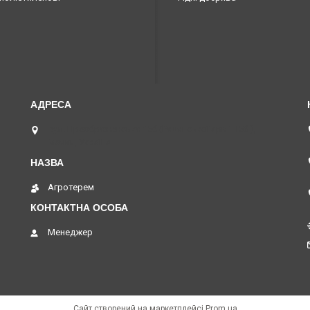
вул. Преображенська 15б (Радянської армії 15б ),
Маяки, Україна
Агротерем
Менеджер
Сайт створений на маркетплейсі
Prom.ua