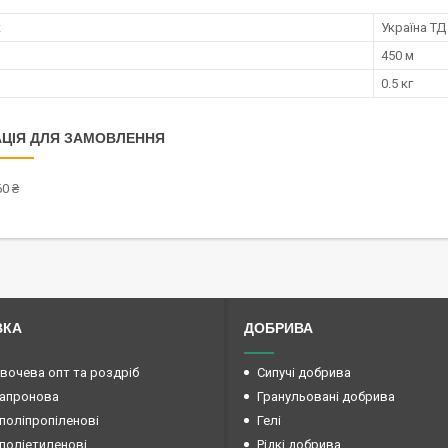
к
Україна ТД
450 м
0.5 кг
ЦІЯ ДЛЯ ЗАМОВЛЕННЯ
0 ₴
ВКА
ДОБРИВА
овочева опт та роздріб
Сипучі добрива
капронова
Гранульовані добрива
поліпропіленові
Гелі
поліетиленові
Рідкі добрива