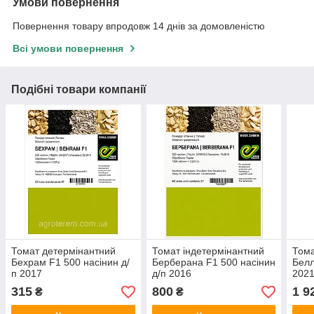
Умови повернення
Повернення товару впродовж 14 днів за домовленістю
Всі умови повернення
Подібні товари компанії
Томат детермінантний
Томат індетермінантний
Тома
Бехрам F1 500 насінин д/
Берберана F1 500 насінин
Белл
п 2017
д/п 2016
202
315
800
1 9
₴
₴