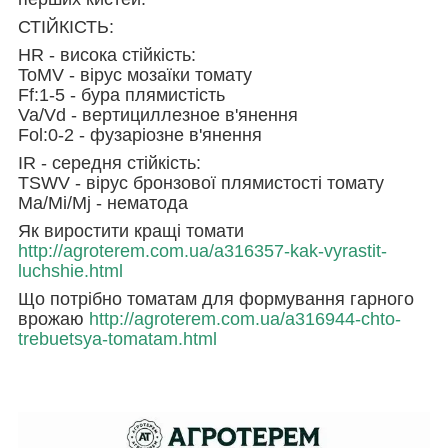
СТІЙКІСТЬ:
HR - висока стійкість:
ToMV - вірус мозаїки томату
Ff:1-5 - бура плямистість
Va/Vd - вертициллезное в'янення
Fol:0-2 - фузаріозне в'янення
IR - середня стійкість:
TSWV - вірус бронзової плямистості томату
Ma/Mi/Mj - нематода
Як виростити кращі томати
http://agroterem.com.ua/a316357-kak-vyrastit-
luchshie.html
Що потрібно томатам для формування гарного
врожаю
http://agroterem.com.ua/a316944-chto-
trebuetsya-tomatam.html