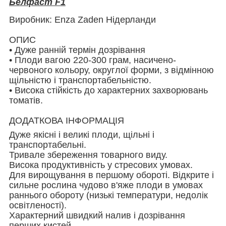
Белфаст F1
Виробник: Enza Zaden Нідерланди
ОПИС
• Дуже ранній термін дозрівання
• Плоди вагою 220-300 грам, насичено-
червоного кольору, округлої форми, з відмінною
щільністю і транспортабельністю.
• Висока стійкість до характерних захворювань
томатів.
ДОДАТКОВА ІНФОРМАЦІЯ
Дуже якісні і великі плоди, щільні і
транспортабельні.
Тривале збереження товарного виду.
Висока продуктивність у стресових умовах.
Для вирощування в першому обороті. Відкрите і
сильне рослина чудово в'яже плоди в умовах
раннього обороту (низькі температури, недолік
освітленості).
Характерний швидкий налив і дозрівання
перших кистей.