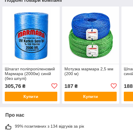
Подібні товари компанії
Шпагат поліпропіленовий
Мотузка мармара 2,5 мм
Шпаг
Мармара (2000м) синій
(200 м)
сині
(без шпулі)
305,76
187
188
₴
₴
Купити
Купити
Про нас
99% позитивних з 134 відгуків за рік