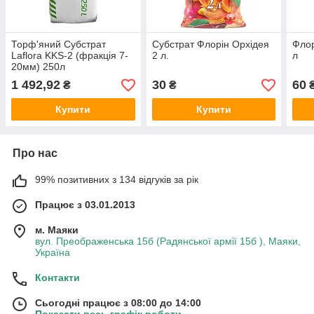
Торф'яний Субстрат
Субстрат Флорін Орхідея
Флор
Laflora KKS-2 (фракція 7-
2 л.
л
20мм) 250л
1 492,92
30
60
₴
₴
Купити
Купити
Про нас
99% позитивних з 134 відгуків за рік
Працює з 03.01.2013
м. Маяки
вул. Преображенська 15б (Радянської армії 15б ), Маяки,
Україна
Контакти
Сьогодні працює з 08:00 до 14:00