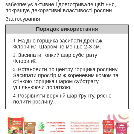
забезпечує активне і довготривале цвітіння,
покращує декоративні властивості рослин.
Застосування
Порядок використання
На дно горщика засипати дренаж
Флорин
®
. Шаром не менше 2-3 см.
Засипати тонкий шар субстрату
Флорин
®
.
Встановити по центру горщика рослину.
Засипати простір між кореневим комом та
стінкою горщика шаром субстрату,
ущільнюючи лопаткою.
Розрівняти верхній шар ґрунту, рясно
полити рослину.