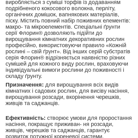
виробляється з суміші торфів із додаванням
подрібненого кокосового волокна, перліту,
органічних домішок, вапнякових матеріалів,
піску. Містить повний набір поживних елементів:
макро- та мікроелементів. Спеціальні ґрунти
серії Флорин
®
дозволяють підійти до
вирощування кімнатних декоративних рослин
професійно, використовуючи правило «Кожній
рослині – свій ґрунт». Від інших серій субстратів
серія Флорин
®
відрізняється наявністю різних
сумішей для кожного виду рослин, враховуючи
індивідуальні вимоги рослини до поживності і
складу ґрунту.
Призначення:
для вирощування всіх видів
кімнатних і садових рослин, для висіву насіння,
вирощування розсади, вкорінення черешків,
живців та саджанців.
Ефективність:
створює умови для проростання
насіння, покращує приживан- ня розсади,
живців, черешків та саджанців, гарантує
розвиток потужної кореневої системи,