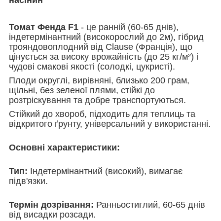
Томат Фенда F1
- це ранній (60-65 днів),
індетермінантний (високорослий до 2м), гібрид
трояндовоплодний від Clause (Франція), що
цінується за високу врожайність (до 25 кг/м²) і
чудові смакові якості (солодкі, цукристі).
Плоди округлі, вирівняні, близько 200 грам,
щільні, без зеленої плями, стійкі до
розтріскування та добре транспортуються.
Стійкий до хвороб, підходить для теплиць та
відкритого ґрунту, універсальний у використанні.
Основні характеристики:
Тип:
Індетермінантний (високий), вимагає
підв'язки.
Термін дозрівання:
Ранньостиглий, 60-65 днів
від висадки розсади.