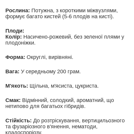
Рослина:
Потужна, з короткими міжвузлями,
формує багато кистей (5-6 плодів на кисті).
Плоди:
Колір:
Насичено-рожевий, без зеленої плями у
плодоніжки.
Форма:
Округлі, вирівняні.
Вага:
У середньому 200 грам.
М'якоть:
Щільна, м'ясиста, цукриста.
Смак:
Відмінний, солодкий, ароматний, що
нетипово для багатьох гібридів.
Стійкість:
До розтріскування, вертицильозного
та фузаріозного в'янення, нематоди,
кладоспоріозу.