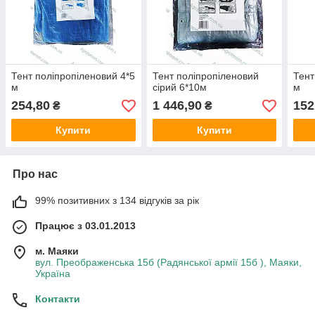
Тент поліпропіленовий 4*5
Тент поліпропіленовий
Тент
м
сірий 6*10м
м
254,80
1 446,90
152
₴
₴
Купити
Купити
Про нас
99% позитивних з 134 відгуків за рік
Працює з 03.01.2013
м. Маяки
вул. Преображенська 15б (Радянської армії 15б ), Маяки,
Україна
Контакти