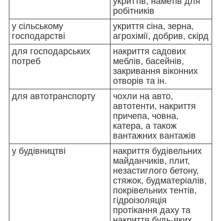
укриттів, наметів для
робітників
у сільському
укриття сіна, зерна,
господарстві
агрохімії, добрив, скірд
для господарських
накриття садових
потреб
меблів, басейнів,
закривання віконних
отворів та ін.
для автотранспорту
чохли на авто,
автотенти, накриття
причепа, човна,
катера, а також
вантажних вантажів
у будівництві
накриття будівельних
майданчиків, плит,
незастиглого бетону,
стяжок, будматеріалів,
покрівельних тентів,
гідроізоляція
протікання даху та
накриття будь-яких