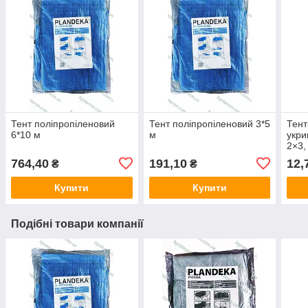
Тент поліпропіленовий
Тент поліпропіленовий 3*5
Тент
6*10 м
м
укри
2×3,
5×6,
764,40
191,10
12,
₴
₴
Купити
Купити
Подібні товари компанії