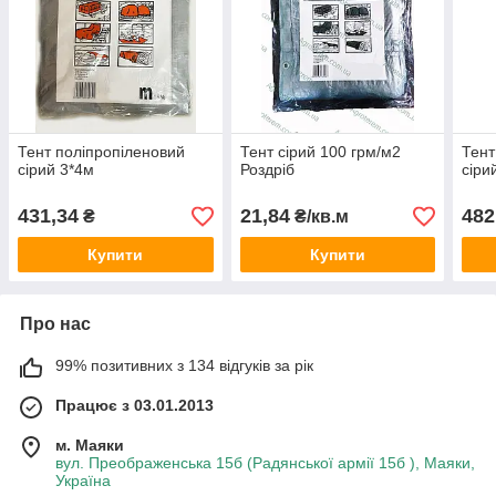
Тент поліпропіленовий
Тент сірий 100 грм/м2
Тент
сірий 3*4м
Роздріб
сіри
431,34
21,84
482
₴
₴/кв.м
Купити
Купити
Про нас
99% позитивних з 134 відгуків за рік
Працює з 03.01.2013
м. Маяки
вул. Преображенська 15б (Радянської армії 15б ), Маяки,
Україна