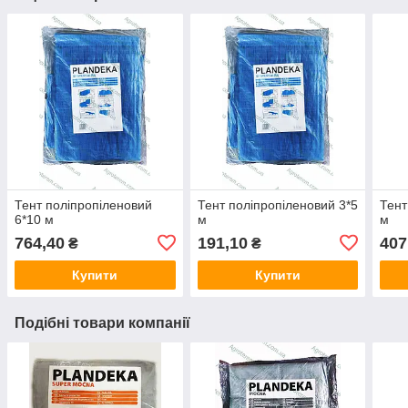
Тент поліпропіленовий
Тент поліпропіленовий 3*5
Тент
6*10 м
м
м
764,40
191,10
407
₴
₴
Купити
Купити
Подібні товари компанії