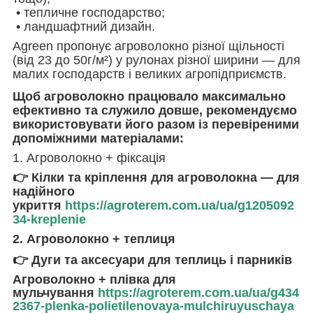
• тепличне господарство;
• ландшафтний дизайн.
Agreen пропонує агроволокно різної щільності
(від 23 до 50г/м²) у рулонах різної ширини — для
малих господарств і великих агропідприємств.
Щоб агроволокно працювало максимально
ефективно та служило довше, рекомендуємо
використовувати його разом із перевіреними
допоміжними матеріалами:
1. Агроволокно + фіксація
👉 Кілки та кріплення для агроволокна — для
надійного
укриття
https://agroterem.com.ua/ua/g1205092
34-kreplenie
2. Агроволокно + теплиця
👉 Дуги та аксесуари для теплиць і парників
Агроволокно + плівка для
мульчування
https://agroterem.com.ua/ua/g434
2367-plenka-polietilenovaya-mulchiruyuschaya