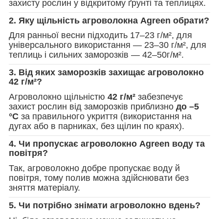
захисту рослин у відкритому ґрунті та теплицях.
2. Яку щільність агроволокна Agreen обрати?
Для ранньої весни підходить 17–23 г/м², для
універсального використання — 23–30 г/м², для
теплиць і сильних заморозків — 42–50г/м².
3. Від яких заморозків захищає агроволокно
42 г/м²?
Агроволокно щільністю
42 г/м²
забезпечує
захист рослин від заморозків приблизно
до –5
°C
за правильного укриття (використання на
дугах або в парниках, без щілин по краях).
4. Чи пропускає агроволокно Agreen воду та
повітря?
Так, агроволокно добре пропускає воду й
повітря, тому полив можна здійснювати без
зняття матеріалу.
5. Чи потрібно знімати агроволокно вдень?