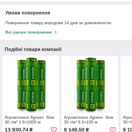
Умови повернення
Повернення товару впродовж 14 днів за домовленістю
Всі умови повернення
Подібні товари компанії
Агроволокно Agreen біле
Агроволокно Agreen біле
Агро
30 г/м² 1.6×1000 м
30 г/м² 8.5×100 м
30 г
13 930,74
8 149,50
9 1
₴
₴