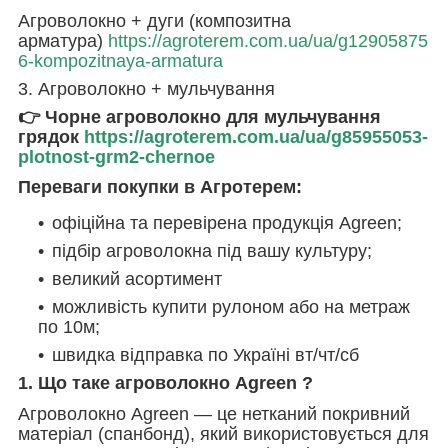
Агроволокно + дуги (композитна
арматура)
https://agroterem.com.ua/ua/g12905875
6-kompozitnaya-armatura
3. Агроволокно + мульчування
👉 Чорне агроволокно для мульчування
грядок
https://agroterem.com.ua/ua/g85955053-
plotnost-grm2-chernoe
Переваги покупки в Агротерем:
офіційна та перевірена продукція Agreen;
підбір агроволокна під вашу культуру;
великий асортимент
можливість купити рулоном або на метраж
по 10м;
швидка відправка по Україні вт/чт/сб
1. Що таке агроволокно Agreen ?
Агроволокно Agreen — це нетканий покривний
матеріал (спанбонд), який використовується для