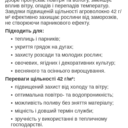
добре пропускає повітря та вологу, зменшує
вплив вітру, опадів і перепадів температур.
Завдяки підвищеній щільності агроволокно 42 г/
м² ефективно захищає рослини від заморозків,
не створюючи парникового ефекту.
Підходить для:
теплиць і парників;
укриття грядок на дугах;
захисту розсади та молодих рослин;
овочевих, ягідних і декоративних культур;
весняного та осіннього вирощування.
Переваги щільності 42 г/м²:
підвищений захист від холоду та вітру;
оптимальна повітро- та водопроникність;
можливість поливу без зняття матеріалу;
міцність і довший термін служби;
зручність у використанні в тепличному
господарстві.