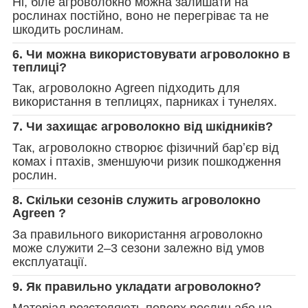
Ні, біле агроволокно можна залишати на
рослинах постійно, воно не перегріває та не
шкодить рослинам.
6. Чи можна використовувати агроволокно в
теплиці?
Так, агроволокно Agreen підходить для
використання в теплицях, парниках і тунелях.
7. Чи захищає агроволокно від шкідників?
Так, агроволокно створює фізичний барʼєр від
комах і птахів, зменшуючи ризик пошкодження
рослин.
8. Скільки сезонів служить агроволокно
Agreen ?
За правильного використання агроволокно
може служити 2–3 сезони залежно від умов
експлуатації.
9. Як правильно укладати агроволокно?
Матеріал розстеляють поверх рослин або на