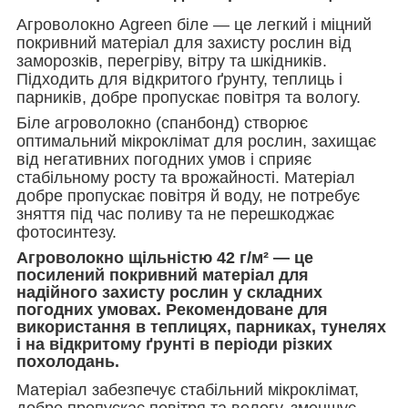
Агроволокно Agreen біле — це легкий і міцний
покривний матеріал для захисту рослин від
заморозків, перегріву, вітру та шкідників.
Підходить для відкритого ґрунту, теплиць і
парників, добре пропускає повітря та вологу.
Біле агроволокно (спанбонд) створює
оптимальний мікроклімат для рослин, захищає
від негативних погодних умов і сприяє
стабільному росту та врожайності. Матеріал
добре пропускає повітря й воду, не потребує
зняття під час поливу та не перешкоджає
фотосинтезу.
Агроволокно щільністю 42 г/м²
— це
посилений покривний матеріал для
надійного захисту рослин у складних
погодних умовах. Рекомендоване для
використання в теплицях, парниках, тунелях
і на відкритому ґрунті в періоди різких
похолодань.
Матеріал забезпечує стабільний мікроклімат,