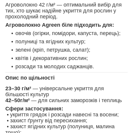
Агроволокно 42 г/м² — оптимальний вибір для
тих, хто шукає надійне укриття для рослин у
прохолодний період.
Агроволокно Agreen біле підходить для:
овочів (огірки, помідори, капуста, перець);
полуниці та ягідних культур;
зелені (кріп, петрушка, салат);
квітів і декоративних рослин;
розсади та молодих саджанців.
Опис по щільності
23–30 г/м²
— універсальне укриття для
більшості культур
42–50г/м²
— для сильних заморозків і теплиць
Сфери застосування:
• укриття грядок і розсади навесні та восени;
• захист ґрунту від пересихання;
• захист ягідних культур (полуниця, малина
тощо);