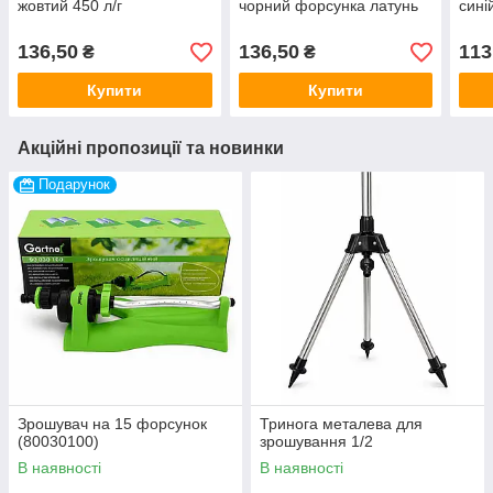
жовтий 450 л/г
чорний форсунка латунь
сині
136,50
136,50
113
₴
₴
Купити
Купити
Акційні пропозиції та новинки
Подарунок
Зрошувач на 15 форсунок
Тринога металева для
(80030100)
зрошування 1/2
В наявності
В наявності