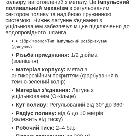
кольору, виготовлений з металу. Це
імпульсний
поливальний механізм
з регульованим
сектором поливу та надійною пружинною
системою. Нижнє латунне з'єднання з
ущільнювачем забезпечує міцне підключення до
водопровідного шланга.
:18px">trong>Тип: Імпульсний розбризкувач
(дощувач)
Різьба приєднання:
1/2 дюйма
(зовнішня)
Матеріал корпусу:
Метал з
антикорозійним покриттям (фарбування в
темно-зелений колір)
Матеріал з'єднання:
Латунь з
ущільнювачем (O-кільце)
Кут поливу:
Регульований від 30° до 360°
Радіус поливу:
від 6 до 10 метрів
(залежить від тиску)
Робочий тиск:
2–4 бар