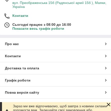
вул. Преображенська 15б (Радянської армії 15б ), Маяки,
Україна
Контакти
Сьогодні працює з 08:00 до 16:00
Показати весь графік роботи
Про нас
Контакти
Доставка та оплата
Графік роботи
Повна версія сайту
Сайт створено на маркетплейсі
Prom.ua
Зараз ми вже відпочиваємо, щоб завтра з новими силами
допомогти вам. Залишайте свої замовлення або