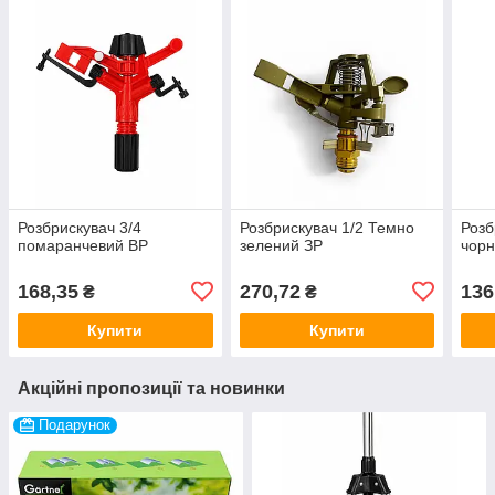
Розбрискувач 3/4
Розбрискувач 1/2 Темно
Розб
помаранчевий ВР
зелений ЗР
чорн
168,35
270,72
136
₴
₴
Купити
Купити
Акційні пропозиції та новинки
Подарунок