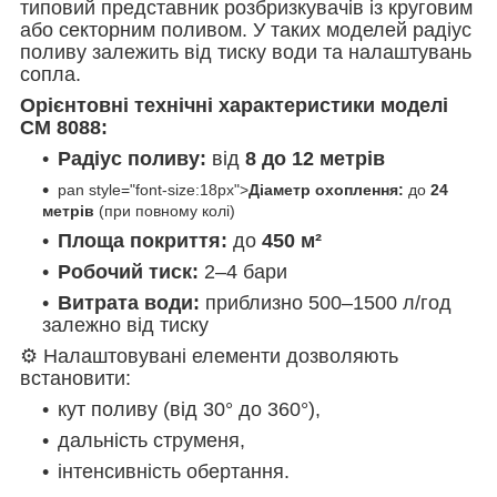
типовий представник розбризкувачів із круговим
або секторним поливом. У таких моделей радіус
поливу залежить від тиску води та налаштувань
сопла.
Орієнтовні технічні характеристики моделі
CM 8088:
Радіус поливу:
від
8 до 12 метрів
pan style="font-size:18px">
Діаметр охоплення:
до
24
метрів
(при повному колі)
Площа покриття:
до
450 м²
Робочий тиск:
2–4 бари
Витрата води:
приблизно 500–1500 л/год
залежно від тиску
⚙️ Налаштовувані елементи дозволяють
встановити:
кут поливу (від 30° до 360°),
дальність струменя,
інтенсивність обертання.