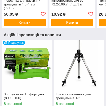
Форсунка для висувних
Мікророзпилювач Зонт
Пруж
зрошувачів 4,3-4,9м
72.2-109.7 л/год.3 м
мм, 
(7710)
50,05
10,92
26,
₴
₴
Купити
Купити
Акційні пропозиції та новинки
Подарунок
Зрошувач на 15 форсунок
Тринога металева для
(80030100)
зрошування 1/2
В наявності
В наявності