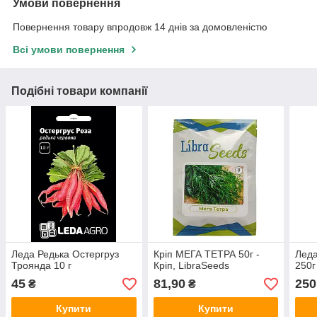
Умови повернення
Повернення товару впродовж 14 днів за домовленістю
Всі умови повернення
Подібні товари компанії
Леда Редька Остергруз
Кріп МЕГА ТЕТРА 50г -
Леда
Троянда 10 г
Кріп, LibraSeeds
250г
45
81,90
250
₴
₴
Купити
Купити