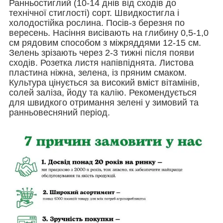
Ранньостиглий (10-14 днів від сходів до
технічної стиглості) сорт. Швидкостигла і
холодостійка рослина. Посів-з березня по
вересень. Насіння висівають на глибину 0,5-1,0
см рядовим способом з міжряддями 12-15 см.
Зелень зрізають через 2-3 тижні після появи
сходів. Розетка листя напівпіднята. Листова
пластина ніжна, зелена, із пряним смаком.
Культура цінується за високий вміст вітамінів,
солей заліза, йоду та калію. Рекомендується
для швидкого отримання зелені у зимовий та
ранньовесняний період.