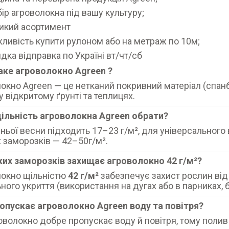
бір агроволокна під вашу культуру;
икий асортимент
ливість купити рулоном або на метраж по 10м;
дка відправка по Україні вт/чт/сб
аке агроволокно Agreen ?
окно Agreen — це нетканий покривний матеріал (спан
у відкритому ґрунті та теплицях.
щільність агроволокна Agreen обрати?
ньої весни підходить 17–23 г/м², для універсального 
 заморозків — 42–50г/м².
яких заморозків захищає агроволокно 42 г/м²?
локно щільністю
42 г/м²
забезпечує захист рослин ві
ного укриття (використання на дугах або в парниках, б
ропускає агроволокно Agreen воду та повітря?
роволокно добре пропускає воду й повітря, тому поли