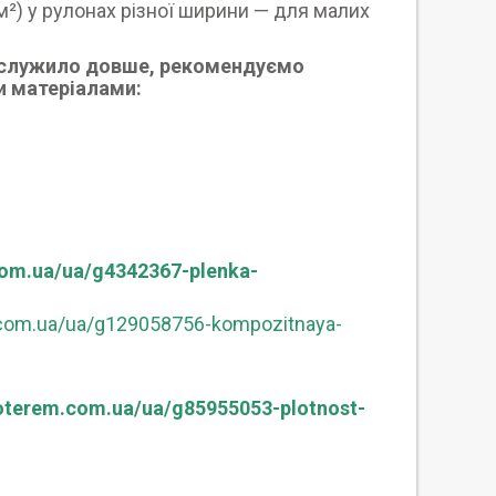
м²) у рулонах різної ширини — для малих
 служило довше, рекомендуємо
и матеріалами:
com.ua/ua/g4342367-plenka-
.com.ua/ua/g129058756-kompozitnaya-
roterem.com.ua/ua/g85955053-plotnost-