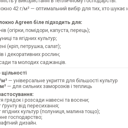
чність у використанні в тепличному господарстві.
окно 42 г/м² — оптимальний вибір для тих, хто шукає
окно Agreen біле підходить для:
чів (огірки, помідори, капуста, перець);
униці та ягідних культур;
ні (кріп, петрушка, салат);
тів і декоративних рослин;
сади та молодих саджанців.
о щільності
/м²
— універсальне укриття для більшості культур
/м²
— для сильних заморозків і теплиць
застосування:
тя грядок і розсади навесні та восени;
т ґрунту від пересихання;
т ягідних культур (полуниця, малина тощо);
чне господарство;
афтний дизайн.