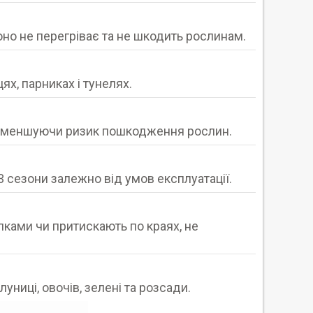
оно не перегріває та не шкодить рослинам.
ях, парниках і тунелях.
в, зменшуючи ризик пошкодження рослин.
сезони залежно від умов експлуатації.
лками чи притискають по краях, не
ниці, овочів, зелені та розсади.