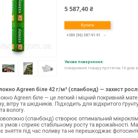
5 587,40 ₴
Купити
+380 (96) 587-91-91
повернення товару протягом 14 днів
з
окно Agreen біле 42 г/м² (спанбонд) — захист росл
окно Agreen біле — це легкий і міцний покривний мате
ву, вітру та шкідників. Підходить для відкритого ґрунт
та вологу.
роволокно (спанбонд) створює оптимальний мікроклім
х умов і сприяє стабільному росту та врожайності. Ма
є зняття під час поливу та не перешкоджає фотосинт