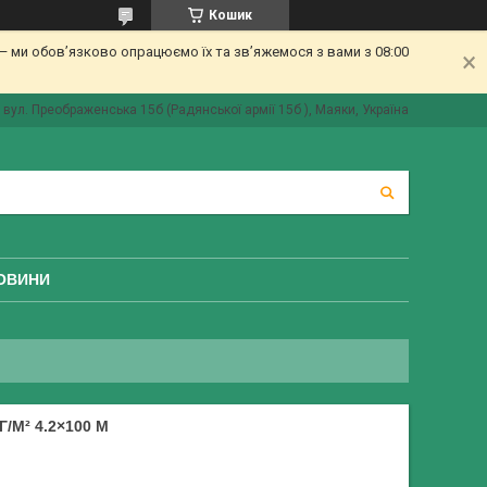
Кошик
 ми обов’язково опрацюємо їх та зв’яжемося з вами з 08:00
вул. Преображенська 15б (Радянської армії 15б ), Маяки, Україна
ОВИНИ
/М² 4.2×100 М