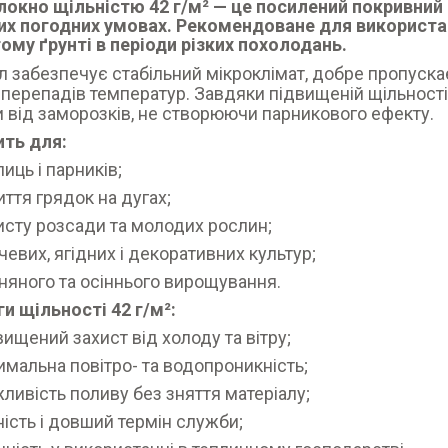
локно щільністю 42 г/м²
— це посилений покривний 
х погодних умовах. Рекомендоване для використанн
ому ґрунті в періоди різких похолодань.
л забезпечує стабільний мікроклімат, добре пропускає
і перепадів температур. Завдяки підвищеній щільност
 від заморозків, не створюючи парникового ефекту.
ить для:
лиць і парників;
иття грядок на дугах;
исту розсади та молодих рослин;
чевих, ягідних і декоративних культур;
няного та осіннього вирощування.
и щільності 42 г/м²:
вищений захист від холоду та вітру;
имальна повітро- та водопроникність;
ливість поливу без зняття матеріалу;
ність і довший термін служби;