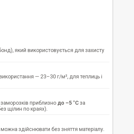
бонд), який використовується для захисту
використання — 23–30 г/м², для теплиць і
д заморозків приблизно
до –5 °C
за
ез щілин по краях).
в можна здійснювати без зняття матеріалу.