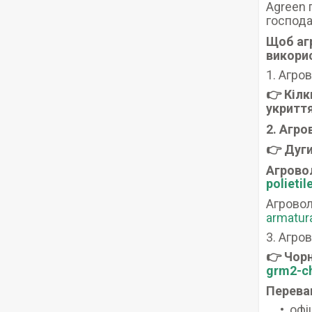
Agreen 
господа
Щоб аг
викори
1. Агро
👉 Кілк
укритт
2. Агро
👉 Дуги
Агрово
polieti
Агровол
armatur
3. Агро
👉 Чор
grm2-c
Переваг
офі