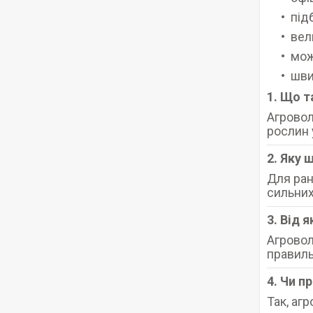
під
вел
мож
шви
1. Що т
Агровол
рослин 
2. Яку 
Для ран
сильних
3. Від 
Агрово
правиль
4. Чи п
Так, аг