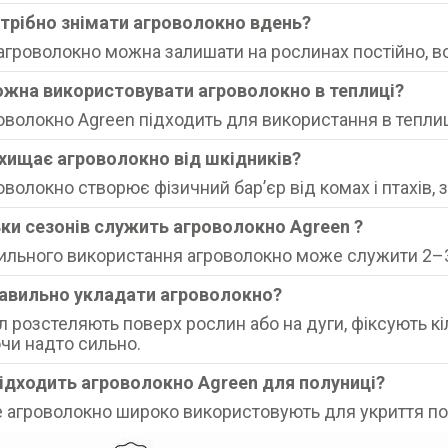
отрібно знімати агроволокно вдень?
е агроволокно можна залишати на рослинах постійно, в
ожна використовувати агроволокно в теплиці?
роволокно Agreen підходить для використання в теплиц
ахищає агроволокно від шкідників?
роволокно створює фізичний барʼєр від комах і птахі
ьки сезонів служить агроволокно Agreen ?
ильного використання агроволокно може служити 2–3 
равильно укладати агроволокно?
л розстеляють поверх рослин або на дуги, фіксують кі
чи надто сильно.
підходить агроволокно Agreen для полуниці?
ле агроволокно широко використовують для укриття полу