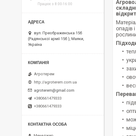
Агрово
Працює з 8:00-16:00
складни
відкрит
Матеріа
опадів 
вул. Преображенська 15б
рослини
(Радянської армії 15б ), Маяки,
Підход
Україна
теп
укр
зах
Агротерем
ово
http://agroterem.com.ua
вес
agroterem@gmail.com
Переваг
+380661479333
під
+380661479333
опт
мож
міц
Менеджер