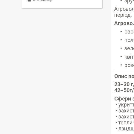
зру
Агровол
період.
Агровол
ово
пол
зеле
кві
роз
Опис п
23–30 г
42–50г
Сфери 
• укрит
• захис
• захис
• тепли
• ландш