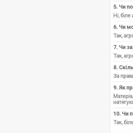
5. Чи п
Ні, біл
6. Чи м
Так, аг
7. Чи з
Так, аг
8. Скіл
За прав
9. Як п
Матеріа
натягую
10. Чи 
Так, бі