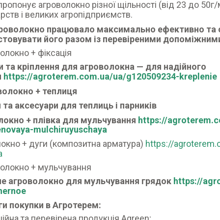
пропонує агроволокно різної щільності (від 23 до 50г/
рств і великих агропідприємств.
роволокно працювало максимально ефективно та
стовувати його разом із перевіреними допоміжним
волокно + фіксація
и та кріплення для агроволокна — для надійного
я
https://agroterem.com.ua/ua/g120509234-kreplenie
волокно + теплиця
 та аксесуари для теплиць і парників
локно + плівка для мульчування
https://agroterem.
lenovaya-mulchiruyuschaya
окно + дуги (композитна арматура)
https://agroterem
a
волокно + мульчування
не агроволокно для мульчування грядок
https://ag
hernoe
и покупки в Агротерем:
ційна та перевірена продукція Agreen;