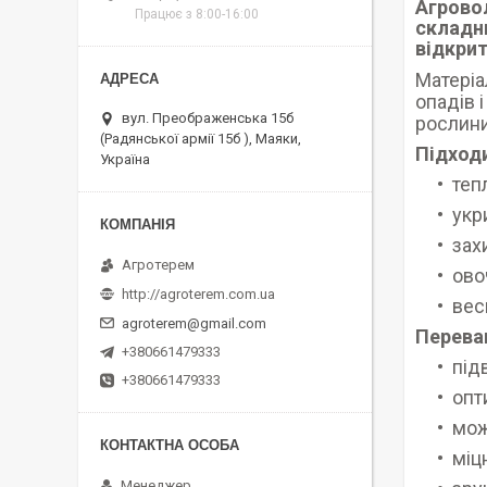
Агрово
Працює з 8:00-16:00
складни
відкрит
Матеріа
опадів 
вул. Преображенська 15б
рослини
(Радянської армії 15б ), Маяки,
Підход
Україна
теп
укр
зах
Агротерем
ово
http://agroterem.com.ua
вес
agroterem@gmail.com
Переваг
+380661479333
під
+380661479333
опт
мож
міц
Менеджер