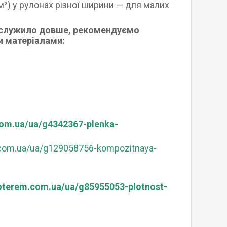
м²) у рулонах різної ширини — для малих
 служило довше, рекомендуємо
и матеріалами:
com.ua/ua/g4342367-plenka-
.com.ua/ua/g129058756-kompozitnaya-
roterem.com.ua/ua/g85955053-plotnost-