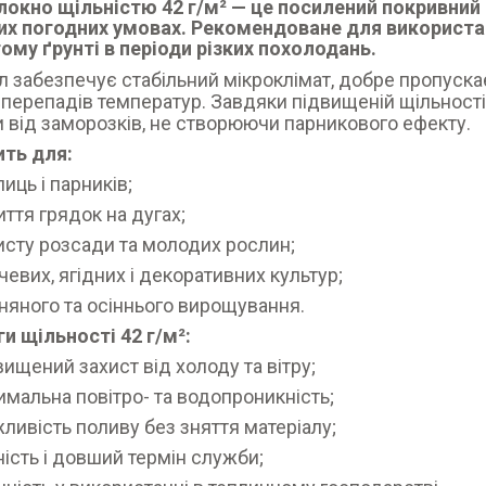
локно щільністю 42 г/м²
— це посилений покривний 
х погодних умовах. Рекомендоване для використанн
ому ґрунті в періоди різких похолодань.
л забезпечує стабільний мікроклімат, добре пропускає
і перепадів температур. Завдяки підвищеній щільност
 від заморозків, не створюючи парникового ефекту.
ить для:
лиць і парників;
иття грядок на дугах;
исту розсади та молодих рослин;
чевих, ягідних і декоративних культур;
няного та осіннього вирощування.
и щільності 42 г/м²:
вищений захист від холоду та вітру;
имальна повітро- та водопроникність;
ливість поливу без зняття матеріалу;
ність і довший термін служби;