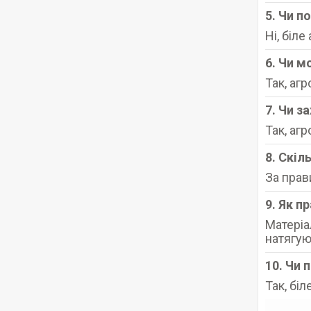
5. Чи п
Ні, біл
6. Чи м
Так, аг
7. Чи з
Так, аг
8. Скіл
За прав
9. Як п
Матеріа
натягую
10. Чи 
Так, бі