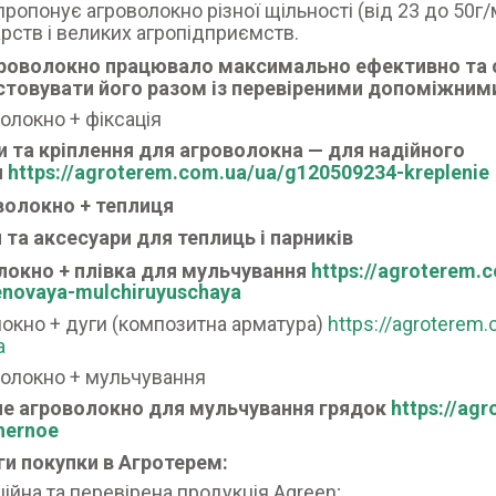
пропонує агроволокно різної щільності (від 23 до 50г/
рств і великих агропідприємств.
роволокно працювало максимально ефективно та
стовувати його разом із перевіреними допоміжним
волокно + фіксація
и та кріплення для агроволокна — для надійного
я
https://agroterem.com.ua/ua/g120509234-kreplenie
волокно + теплиця
 та аксесуари для теплиць і парників
локно + плівка для мульчування
https://agroterem.
lenovaya-mulchiruyuschaya
окно + дуги (композитна арматура)
https://agroterem
a
волокно + мульчування
не агроволокно для мульчування грядок
https://ag
hernoe
и покупки в Агротерем:
ційна та перевірена продукція Agreen;