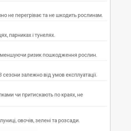
оно не перегріває та не шкодить рослинам.
ях, парниках і тунелях.
в, зменшуючи ризик пошкодження рослин.
сезони залежно від умов експлуатації.
лками чи притискають по краях, не
ниці, овочів, зелені та розсади.