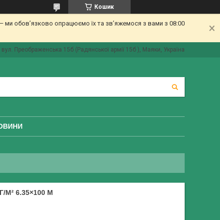
Кошик
 ми обов’язково опрацюємо їх та зв’яжемося з вами з 08:00
вул. Преображенська 15б (Радянської армії 15б ), Маяки, Україна
ОВИНИ
/М² 6.35×100 М