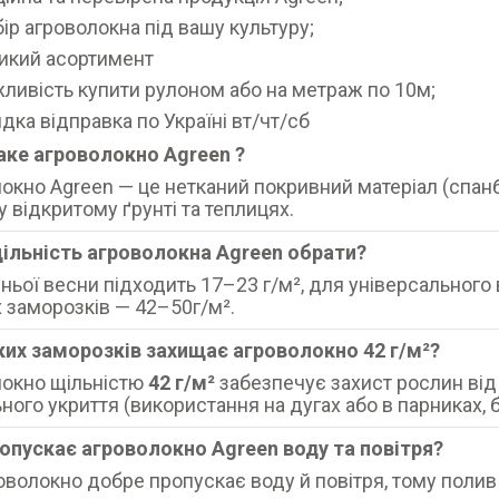
бір агроволокна під вашу культуру;
икий асортимент
ливість купити рулоном або на метраж по 10м;
дка відправка по Україні вт/чт/сб
аке агроволокно Agreen ?
окно Agreen — це нетканий покривний матеріал (спан
у відкритому ґрунті та теплицях.
щільність агроволокна Agreen обрати?
ньої весни підходить 17–23 г/м², для універсального 
 заморозків — 42–50г/м².
яких заморозків захищає агроволокно 42 г/м²?
локно щільністю
42 г/м²
забезпечує захист рослин ві
ного укриття (використання на дугах або в парниках, б
ропускає агроволокно Agreen воду та повітря?
роволокно добре пропускає воду й повітря, тому поли