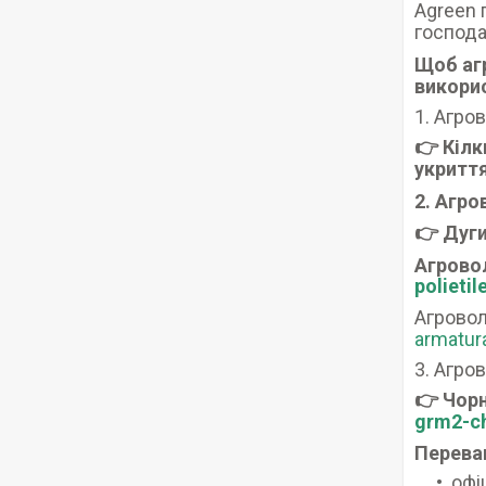
Agreen 
господа
Щоб аг
викори
1. Агро
👉 Кілк
укритт
2. Агро
👉 Дуги
Агрово
polieti
Агровол
armatur
3. Агро
👉 Чор
grm2-c
Переваг
офі