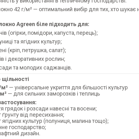
чність у використанні в тепличному господарстві.
окно 42 г/м² — оптимальний вибір для тих, хто шукає
окно Agreen біле підходить для:
чів (огірки, помідори, капуста, перець);
униці та ягідних культур;
ні (кріп, петрушка, салат);
тів і декоративних рослин;
сади та молодих саджанців.
о щільності
/м²
— універсальне укриття для більшості культур
/м²
— для сильних заморозків і теплиць
застосування:
тя грядок і розсади навесні та восени;
т ґрунту від пересихання;
т ягідних культур (полуниця, малина тощо);
чне господарство;
афтний дизайн.