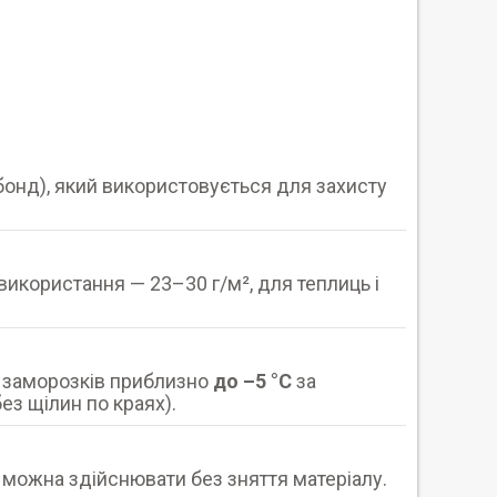
бонд), який використовується для захисту
використання — 23–30 г/м², для теплиць і
д заморозків приблизно
до –5 °C
за
ез щілин по краях).
в можна здійснювати без зняття матеріалу.