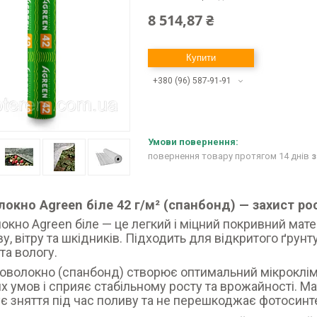
8 514,87 ₴
Купити
+380 (96) 587-91-91
повернення товару протягом 14 днів
з
окно Agreen біле 42 г/м² (спанбонд) — захист ро
окно Agreen біле — це легкий і міцний покривний мате
ву, вітру та шкідників. Підходить для відкритого ґрунт
та вологу.
роволокно (спанбонд) створює оптимальний мікроклім
х умов і сприяє стабільному росту та врожайності. Ма
є зняття під час поливу та не перешкоджає фотосинт