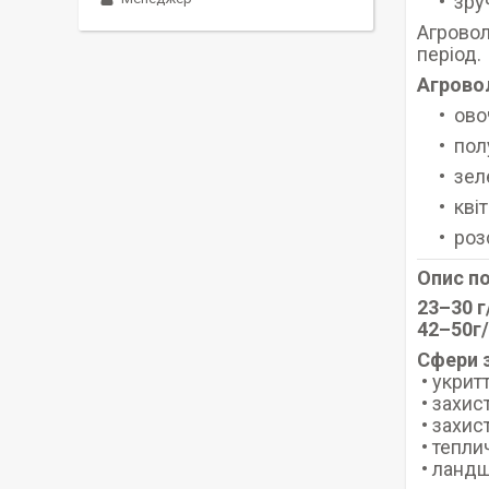
зру
Агровол
період.
Агровол
ово
пол
зеле
кві
роз
Опис п
23–30 г
42–50г
Сфери 
• укрит
• захис
• захис
• тепли
• ландш