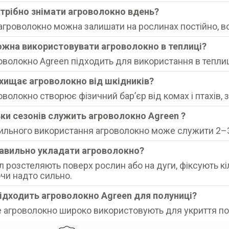
отрібно знімати агроволокно вдень?
е агроволокно можна залишати на рослинах постійно, в
ожна використовувати агроволокно в теплиці?
роволокно Agreen підходить для використання в теплиц
ахищає агроволокно від шкідників?
роволокно створює фізичний барʼєр від комах і птахі
ьки сезонів служить агроволокно Agreen ?
ильного використання агроволокно може служити 2–3 
равильно укладати агроволокно?
л розстеляють поверх рослин або на дуги, фіксують кі
чи надто сильно.
підходить агроволокно Agreen для полуниці?
ле агроволокно широко використовують для укриття полу