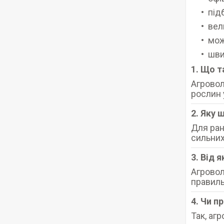
під
вел
мож
шви
1. Що т
Агровол
рослин 
2. Яку 
Для ран
сильних
3. Від 
Агрово
правиль
4. Чи п
Так, аг