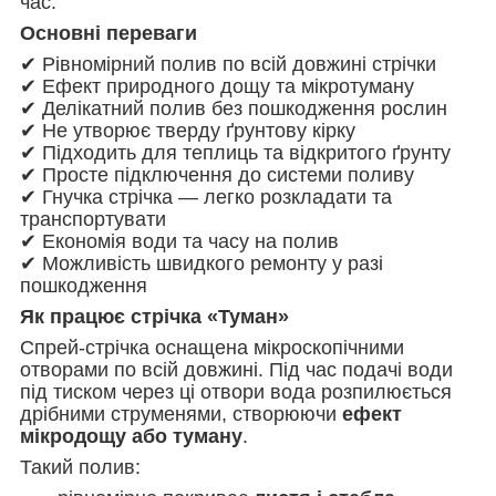
час.
Основні переваги
✔ Рівномірний полив по всій довжині стрічки
✔ Ефект природного дощу та мікротуману
✔ Делікатний полив без пошкодження рослин
✔ Не утворює тверду ґрунтову кірку
✔ Підходить для теплиць та відкритого ґрунту
✔ Просте підключення до системи поливу
✔ Гнучка стрічка — легко розкладати та
транспортувати
✔ Економія води та часу на полив
✔ Можливість швидкого ремонту у разі
пошкодження
Як працює стрічка «Туман»
Спрей-стрічка оснащена мікроскопічними
отворами по всій довжині. Під час подачі води
під тиском через ці отвори вода розпилюється
дрібними струменями, створюючи
ефект
мікродощу або туману
.
Такий полив: