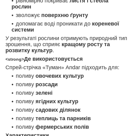
рівномірно покриває
листя і стебла
рослин
зволожує
поверхню ґрунту
допомагає воді проникати до
кореневої
системи
У результаті рослини отримують природний тип
зрошення, що сприяє
кращому росту та
розвитку культур
.
Де використовується
<strong>
Спрей-стрічка «Туман» Andar підходить для:
поливу
овочевих культур
поливу
розсади
поливу
зелені
поливу
ягідних культур
поливу
садових ділянок
поливу
теплиць та парників
поливу
фермерських полів
Характеристики