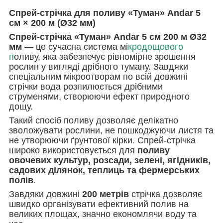
Спрей-стрічка для поливу «Туман» Andar 5
см × 200 м (Ø32 мм)
Спрей-стрічка «Туман» Andar 5 см 200 м Ø32
мм
— це сучасна система мі
кродощового
п
оливу, яка забезпечує рівномірне зрошення
рослин у вигляді дрібного туману. Завдяки
спеціальним мікроотворам по всій довжині
стрічки вода розпилюється дрібними
струменями, створюючи ефект природного
дощу.
Такий спосіб поливу дозволяє делікатно
зволожувати рослини, не пошкоджуючи листя та
не утворюючи ґрунтової кірки. Спрей-стрічка
широко використовується для
поливу
овочевих культур, розсади, зелені, ягідників,
садових ділянок, теплиць та фермерських
полів
.
Завдяки довжині
200 метрів
стрічка дозволяє
швидко організувати ефективний полив на
великих площах, значно економлячи воду та