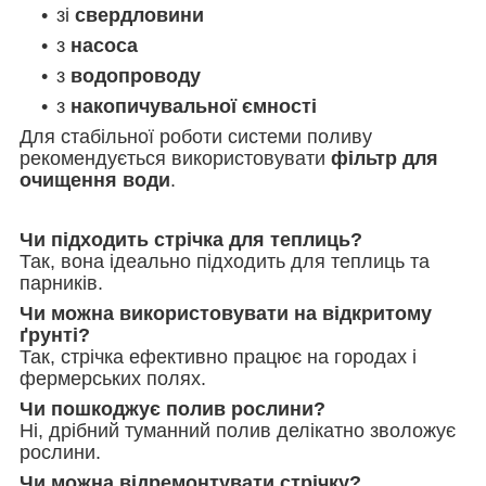
зі
свердловини
з
насоса
з
водопроводу
з
накопичувальної ємності
Для стабільної роботи системи поливу
рекомендується використовувати
фільтр для
очищення води
.
Чи підходить стрічка для теплиць?
Так, вона ідеально підходить для теплиць та
парників.
Чи можна використовувати на відкритому
ґрунті?
Так, стрічка ефективно працює на городах і
фермерських полях.
Чи пошкоджує полив рослини?
Ні, дрібний туманний полив делікатно зволожує
рослини.
Чи можна відремонтувати стрічку?